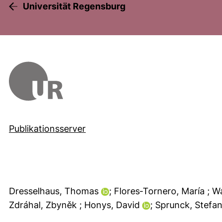
Universität Regensburg
Publikationsserver
Dresselhaus, Thomas
; Flores‑Tornero, María
; W
Zdráhal, Zbyněk
; Honys, David
; Sprunck, Stefa