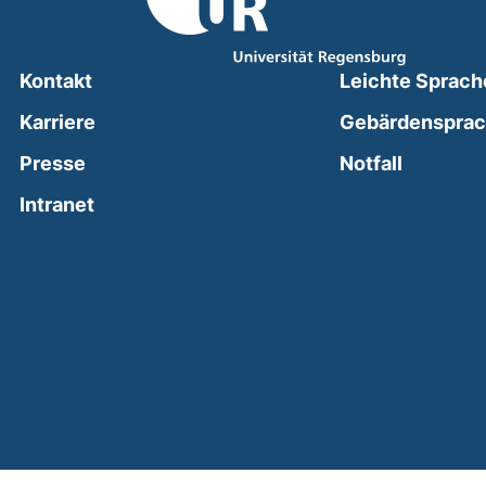
Kontakt
Leichte Sprach
Karriere
Gebärdenspra
(external
Presse
Notfall
(external link, opens in a new window)
Intranet