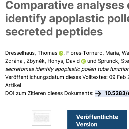
Comparative analyses 
identify apoplastic pol
secreted peptides
Dresselhaus, Thomas
,
Flores‑Tornero, María
,
Wa
Zdráhal, Zbyněk
,
Honys, David
und
Sprunck, Ste
secretomes identify apoplastic pollen tube functio
Veröffentlichungsdatum dieses Volltextes: 09 Feb 
Artikel
DOI zum Zitieren dieses Dokuments:
10.5283/
Veröffentlichte
Version