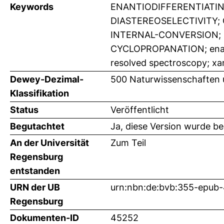
Keywords
ENANTIODIFFERENTIATI
DIASTEREOSELECTIVITY;
INTERNAL-CONVERSION; 
CYCLOPROPANATION; enanti
resolved spectroscopy; x
Dewey-Dezimal-
500 Naturwissenschaften
Klassifikation
Status
Veröffentlicht
Begutachtet
Ja, diese Version wurde b
An der Universität
Zum Teil
Regensburg
entstanden
URN der UB
urn:nbn:de:bvb:355-epub
Regensburg
Dokumenten-ID
45252