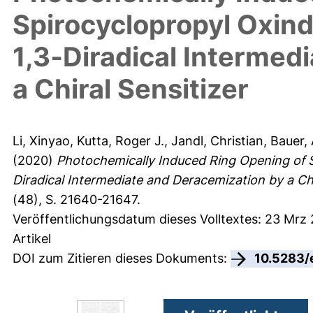
Spirocyclopropyl Oxindo
1,3‐Diradical Intermed
a Chiral Sensitizer
Li, Xinyao
,
Kutta, Roger J.
,
Jandl, Christian
,
Bauer,
(2020)
Photochemically Induced Ring Opening of Sp
Diradical Intermediate and Deracemization by a Chir
(48), S. 21640-21647.
Veröffentlichungsdatum dieses Volltextes: 23 Mrz
Artikel
DOI zum Zitieren dieses Dokuments:
10.5283/