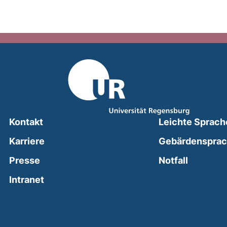
Kontakt
Leichte Sprach
Karriere
Gebärdenspra
(external
Presse
Notfall
(external link, opens in a new window)
Intranet