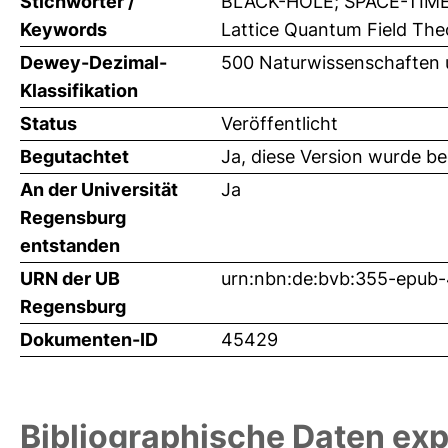
Stichwörter /
BLACK-HOLE; SPACE-TIME;
Keywords
Lattice Quantum Field Theo
Dewey-Dezimal-
500 Naturwissenschaften 
Klassifikation
Status
Veröffentlicht
Begutachtet
Ja, diese Version wurde b
An der Universität
Ja
Regensburg
entstanden
URN der UB
urn:nbn:de:bvb:355-epub
Regensburg
Dokumenten-ID
45429
Bibliographische Daten exp