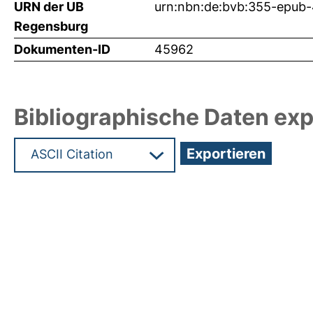
URN der UB
urn:nbn:de:bvb:355-epub
Regensburg
Dokumenten-ID
45962
Bibliographische Daten exp
Hochladedatum:11 Jun 2021 05:19/Metadaten zul