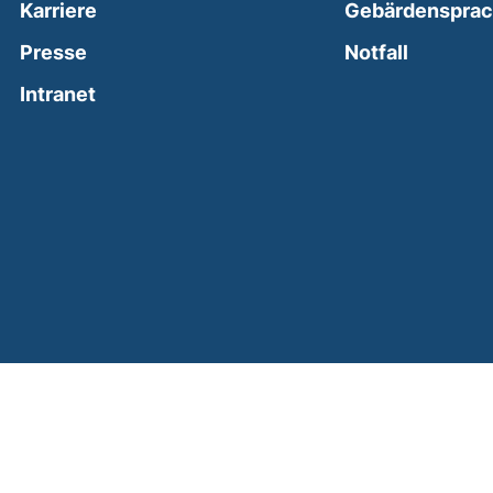
Karriere
Gebärdenspra
(external
Presse
Notfall
(external link, opens in a new window)
Intranet