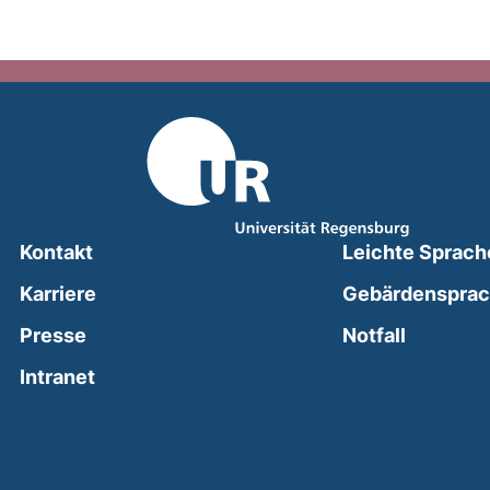
Kontakt
Leichte Sprach
Karriere
Gebärdenspra
(external
Presse
Notfall
(external link, opens in a new window)
Intranet