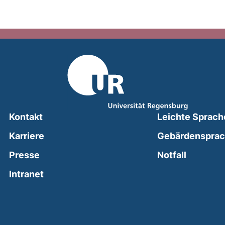
Kontakt
Leichte Sprach
Karriere
Gebärdenspra
(external
Presse
Notfall
(external link, opens in a new window)
Intranet