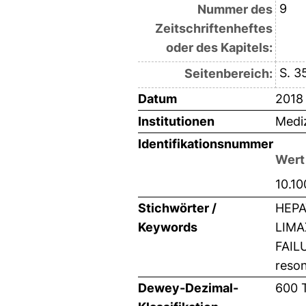
9
Nummer des
Zeitschriftenheftes
oder des Kapitels:
S. 3
Seitenbereich:
Datum
2018
Institutionen
Mediz
Identifikationsnummer
Wert
10.1
Stichwörter /
HEPA
Keywords
LIMA
FAILU
reso
Dewey-Dezimal-
600 