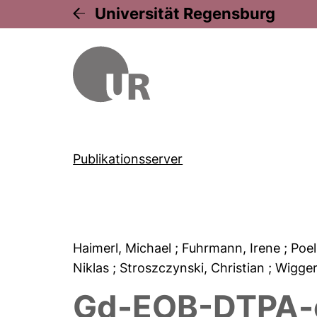
Universität Regensburg
Publikationsserver
Haimerl, Michael
; Fuhrmann, Irene
; Poe
Niklas
; Stroszczynski, Christian
; Wigge
Gd-EOB-DTPA-e