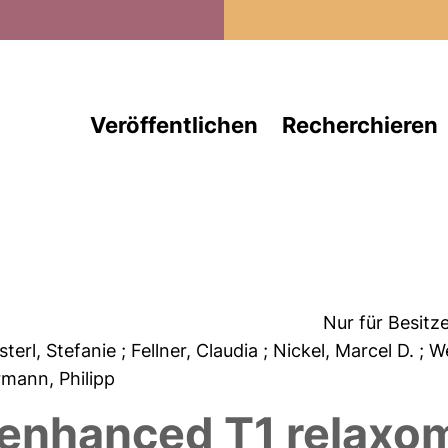
Direkt zum Inhalt
Veröffentlichen
Recherchieren
Nur für Besitz
lsterl, Stefanie
; Fellner, Claudia
; Nickel, Marcel D.
; W
rmann, Philipp
nhanced T1 relaxom