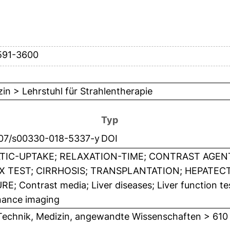
591-3600
in > Lehrstuhl für Strahlentherapie
Typ
007/s00330-018-5337-y
DOI
TIC-UPTAKE; RELAXATION-TIME; CONTRAST AGEN
X TEST; CIRRHOSIS; TRANSPLANTATION; HEPATEC
RE; Contrast media; Liver diseases; Liver function te
nance imaging
Technik, Medizin, angewandte Wissenschaften > 610