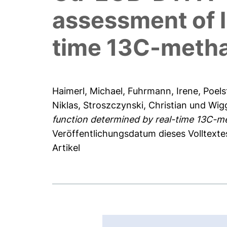
assessment of l
time 13C-metha
Haimerl, Michael
,
Fuhrmann, Irene
,
Poels
Niklas
,
Stroszczynski, Christian
und
Wigg
function determined by real-time 13C-me
Veröffentlichungsdatum dieses Volltextes
Artikel