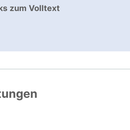
ks zum Volltext
ffnet neues Fenster
, öffnet neues Fenster
htungen