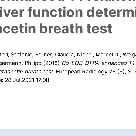
iver function determ
cetin breath test
terl, Stefanie
,
Fellner, Claudia
,
Nickel, Marcel D.
,
Weiga
ermann, Philipp
(2018)
Gd-EOB-DTPA-enhanced T1 re
thacetin breath test.
European Radiology 28 (9), S.
: 28 Jul 2021 17:08