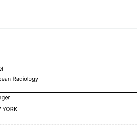
el
pean Radiology
nger
 YORK