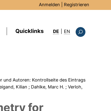
Anmelden
|
Registrieren
Quicklinks
: this page in Englis
DE
|
EN
Suchformular
er und Autoren:
Kontrollseite des Eintrags
eigand, Kilian
; Dahlke, Marc H.
; Verloh,
etry for