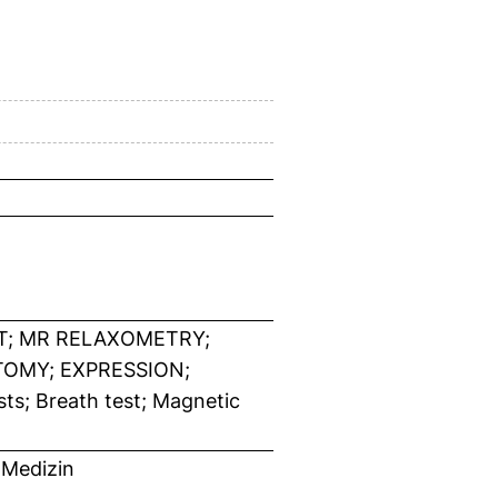
T; MR RELAXOMETRY;
TOMY; EXPRESSION;
sts; Breath test; Magnetic
 Medizin