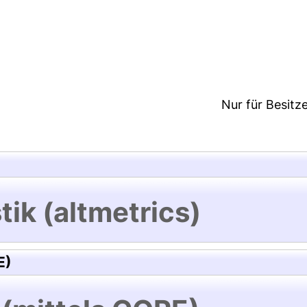
:08/Metadaten zuletzt geändert: 28 Jul 2021 17:08
Nur für Besitz
tik (altmetrics)
E)