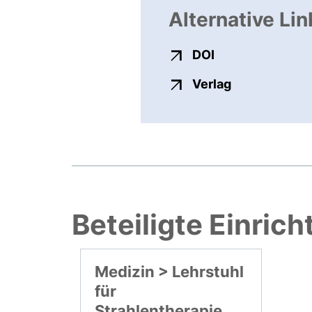
Alternative Lin
externer Link, ö
DOI
externer Link
Verlag
Beteiligte Einric
Medizin > Lehrstuhl
für
Strahlentherapie