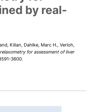
ined by real-
nd, Kilian
,
Dahlke, Marc H.
,
Verloh,
laxometry for assessment of liver
 3591-3600.