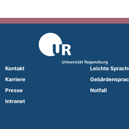
Kontakt
Leichte Sprach
Karriere
Gebärdenspra
(external
Presse
Notfall
(external link, opens in a new window)
Intranet