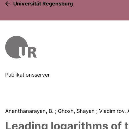
Universität Regensburg
Publikationsserver
Ananthanarayan, B.
; Ghosh, Shayan
; Vladimirov,
Leading logarithms of t