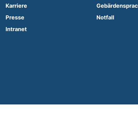
Karriere
Gebärdenspra
(external
Presse
Notfall
(external link, opens in a new window)
Intranet