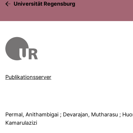
Universität Regensburg
Publikationsserver
Permal, Anithambigai
; Devarajan, Mutharasu
; Hu
Kamarulazizi