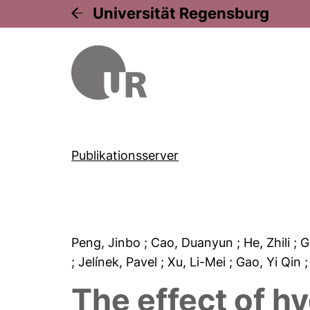
Universität Regensburg
Publikationsserver
Peng, Jinbo
; Cao, Duanyun
; He, Zhili
; 
; Jelínek, Pavel
; Xu, Li-Mei
; Gao, Yi Qin
The effect of h