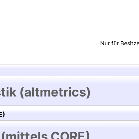
7:15/Metadaten zuletzt geändert: 29 Sep 2021 07:42
Nur für Besitz
tik (altmetrics)
E)
 (mittels CORE)