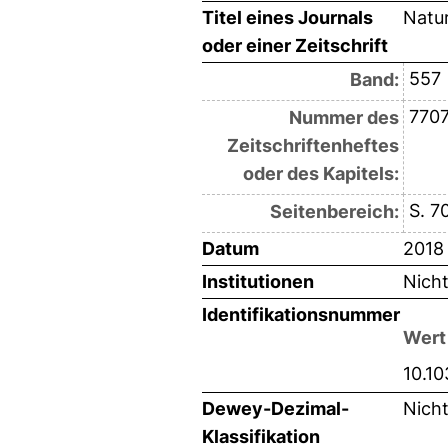
Titel eines Journals
Natu
oder einer Zeitschrift
557
Band:
770
Nummer des
Zeitschriftenheftes
oder des Kapitels:
S. 7
Seitenbereich:
Datum
2018
Institutionen
Nich
Identifikationsnummer
Wert
10.1
Dewey-Dezimal-
Nich
Klassifikation