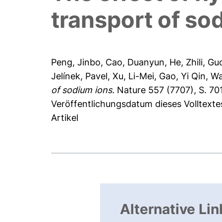
transport of so
Peng, Jinbo
,
Cao, Duanyun
,
He, Zhili
,
Guo
Jelínek, Pavel
,
Xu, Li-Mei
,
Gao, Yi Qin
,
Wa
of sodium ions.
Nature 557 (7707), S. 70
Veröffentlichungsdatum dieses Volltextes
Artikel
Alternative Lin