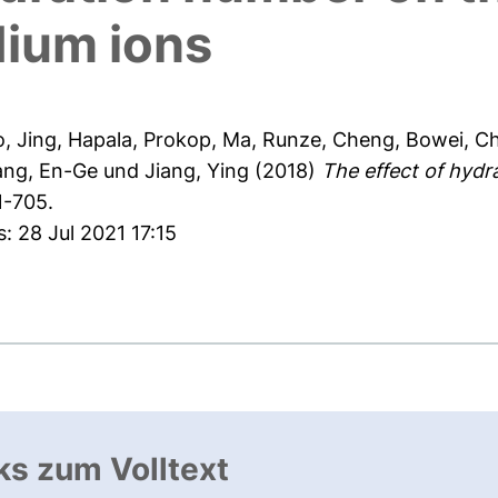
dium ions
, Jing
,
Hapala, Prokop
,
Ma, Runze
,
Cheng, Bowei
,
Ch
ng, En-Ge
und
Jiang, Ying
(2018)
The effect of hydr
1-705.
: 28 Jul 2021 17:15
ks zum Volltext