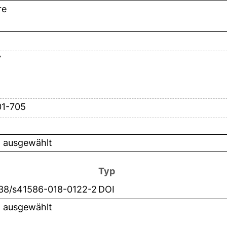
re
7
01-705
t ausgewählt
Typ
038/s41586-018-0122-2
DOI
t ausgewählt