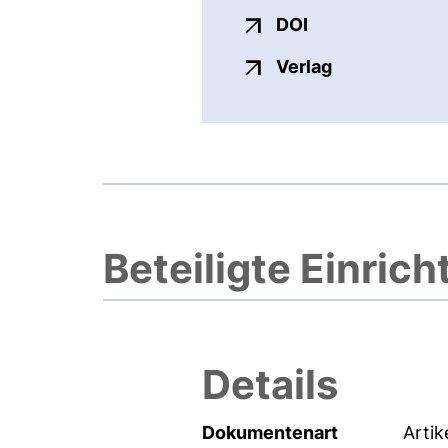
externer Link, ö
DOI
externer Link
Verlag
Beteiligte Einric
Details
Dokumentenart
Artik