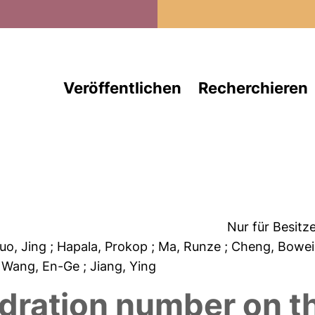
Direkt zum Inhalt
Veröffentlichen
Recherchieren
Nur für Besitz
Guo, Jing
; Hapala, Prokop
; Ma, Runze
; Cheng, Bowe
; Wang, En-Ge
; Jiang, Ying
ydration number on th