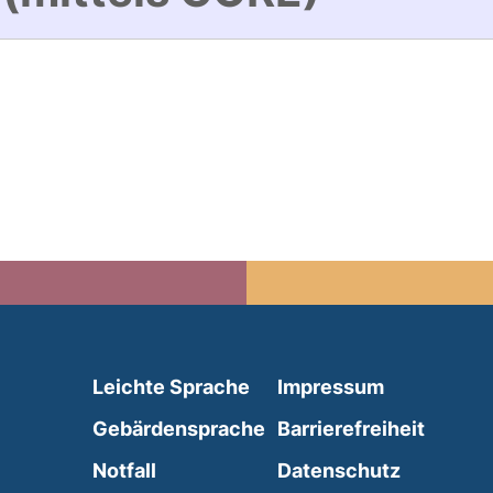
(external link, opens in 
Leichte Sprache
Impressum
(external link, opens i
Gebärdensprache
Barrierefreiheit
(external link, opens in a new wind
Notfall
Datenschutz