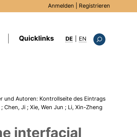
Anmelden
|
Registrieren
Quicklinks
: this page in Englis
DE
|
EN
Suchformular
er und Autoren:
Kontrollseite des Eintrags
i
; Chen, Ji
; Xie, Wen Jun
; Li, Xin-Zheng
e interfacial