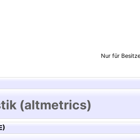
:19/Metadaten zuletzt geändert: 28 Jul 2021 17:19
Nur für Besitz
tik (altmetrics)
E)