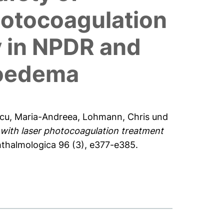
hotocoagulation
y in NPDR and
 oedema
cu, Maria-Andreea
,
Lohmann, Chris
und
with laser photocoagulation treatment
thalmologica 96 (3), e377-e385.