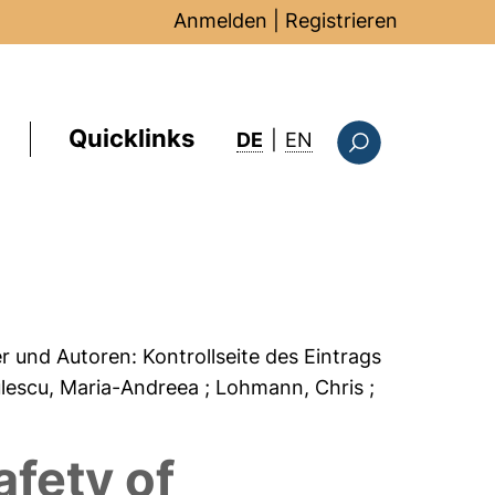
Anmelden
|
Registrieren
Quicklinks
: this page in Englis
DE
|
EN
Suchformular
er und Autoren:
Kontrollseite des Eintrags
lescu, Maria-Andreea
; Lohmann, Chris
;
fety of