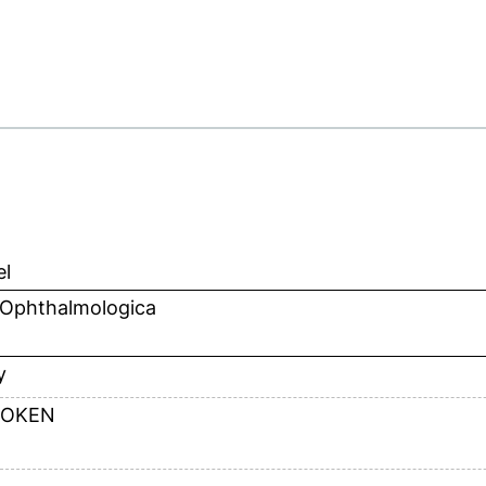
el
 Ophthalmologica
y
OKEN