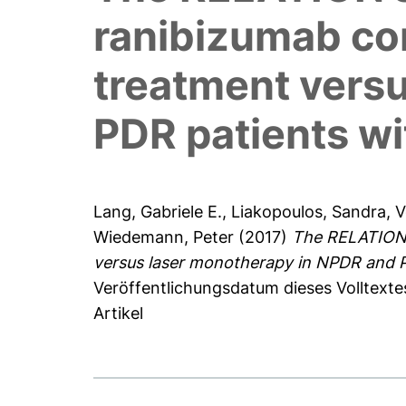
ranibizumab co
treatment vers
PDR patients w
Lang, Gabriele E.
,
Liakopoulos, Sandra
,
V
Wiedemann, Peter
(2017)
The RELATION s
versus laser monotherapy in NPDR and P
Veröffentlichungsdatum dieses Volltextes
Artikel