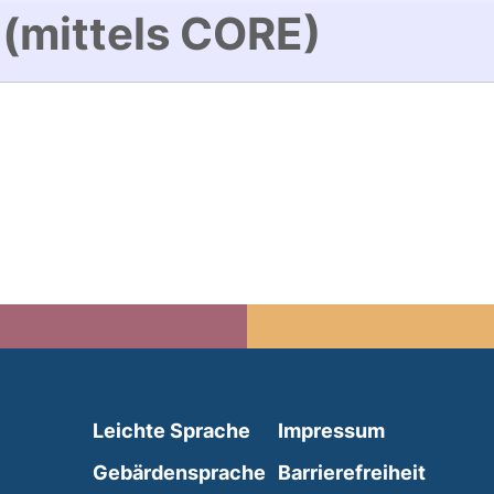
 (mittels CORE)
(external link, opens in 
Leichte Sprache
Impressum
(external link, opens i
Gebärdensprache
Barrierefreiheit