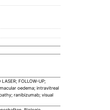
 LASER; FOLLOW-UP;
cular oedema; intravitreal
opathy; ranibizumab; visual
nschaften, Biologie