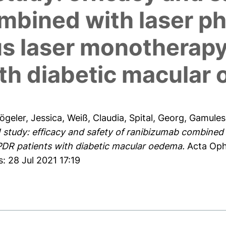
mbined with laser p
us laser monotherap
ith diabetic macular
ögeler, Jessica
,
Weiß, Claudia
,
Spital, Georg
,
Gamules
tudy: efficacy and safety of ranibizumab combined 
DR patients with diabetic macular oedema.
Acta Oph
: 28 Jul 2021 17:19