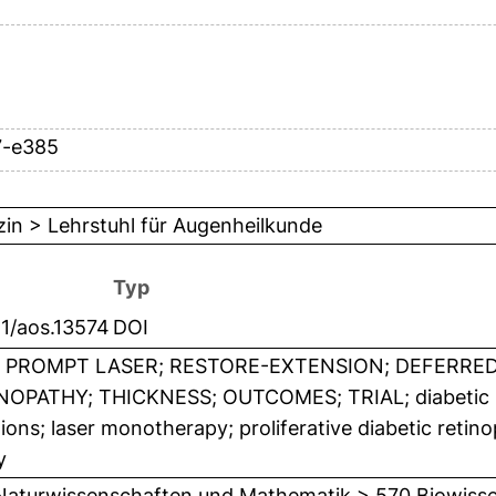
7-e385
in > Lehrstuhl für Augenheilkunde
Typ
11/aos.13574
DOI
 PROMPT LASER; RESTORE-EXTENSION; DEFERRED
NOPATHY; THICKNESS; OUTCOMES; TRIAL; diabetic ma
tions; laser monotherapy; proliferative diabetic retin
y
Naturwissenschaften und Mathematik > 570 Biowisse