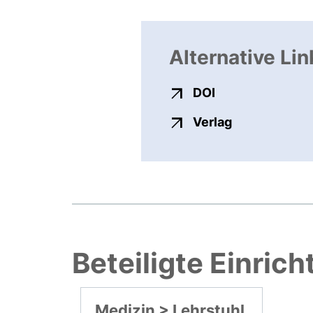
Alternative Lin
externer Link, ö
DOI
externer Link
Verlag
Beteiligte Einric
Medizin > Lehrstuhl