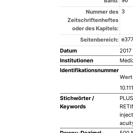
96
Band:
3
Nummer des
Zeitschriftenheftes
oder des Kapitels:
e37
Seitenbereich:
Datum
2017
Institutionen
Mediz
Identifikationsnummer
Wert
10.11
Stichwörter /
PLUS
Keywords
RETI
injec
acuit
Dewey-Dezimal-
500 