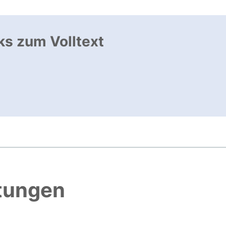
ks zum Volltext
ffnet neues Fenster
, öffnet neues Fenster
htungen