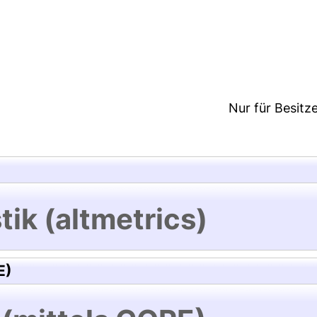
:22/Metadaten zuletzt geändert: 11 Jun 2024 13:51
Nur für Besitz
tik (altmetrics)
E)