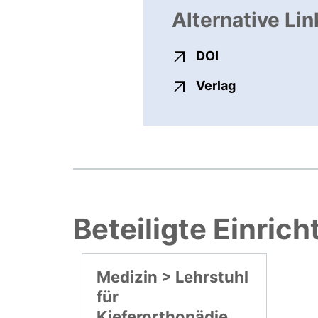
Alternative Lin
externer Link, ö
DOI
externer Link
Verlag
Beteiligte Einric
Medizin > Lehrstuhl
für
Kieferorthopädie