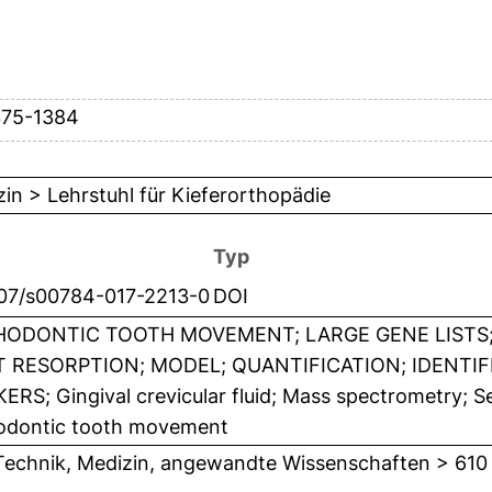
375-1384
in > Lehrstuhl für Kieferorthopädie
Typ
007/s00784-017-2213-0
DOI
ODONTIC TOOTH MOVEMENT; LARGE GENE LISTS
 RESORPTION; MODEL; QUANTIFICATION; IDENTIF
RS; Gingival crevicular fluid; Mass spectrometry; Se
odontic tooth movement
Technik, Medizin, angewandte Wissenschaften > 610