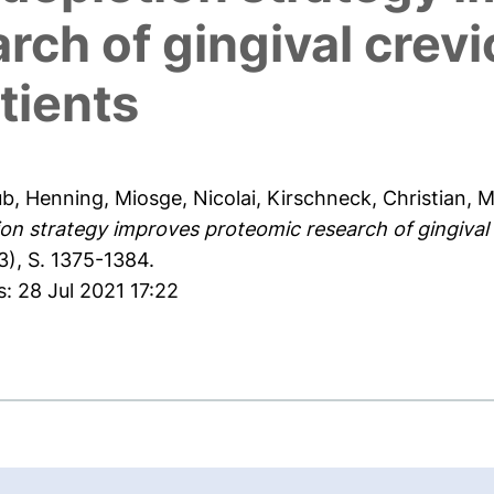
ch of gingival crevic
tients
ub, Henning
,
Miosge, Nicolai
,
Kirschneck, Christian
,
M
n strategy improves proteomic research of gingival cr
(3), S. 1375-1384.
: 28 Jul 2021 17:22