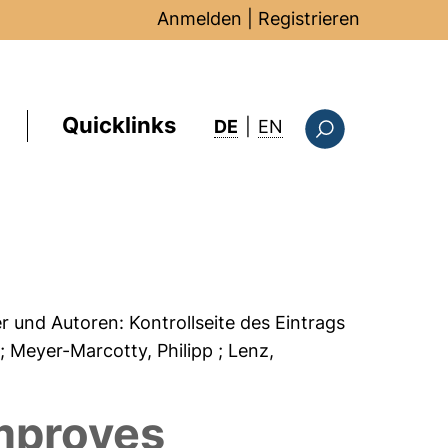
Anmelden
|
Registrieren
Quicklinks
: this page in Englis
DE
|
EN
Suchformular
er und Autoren:
Kontrollseite des Eintrags
n
; Meyer-Marcotty, Philipp
; Lenz,
improves