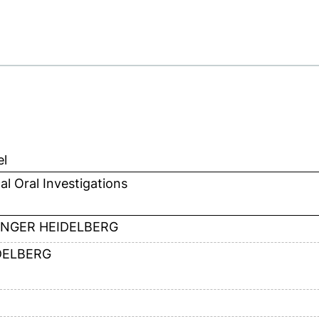
el
cal Oral Investigations
INGER HEIDELBERG
DELBERG