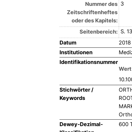
3
Nummer des
Zeitschriftenheftes
oder des Kapitels:
S. 1
Seitenbereich:
Datum
2018
Institutionen
Mediz
Identifikationsnummer
Wert
10.1
Stichwörter /
ORTH
Keywords
ROOT
MARKE
Orth
Dewey-Dezimal-
600 