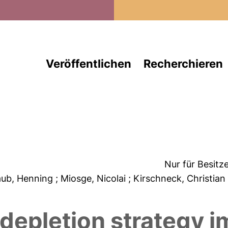
Direkt zum Inhalt
Veröffentlichen
Recherchieren
Nur für Besitz
laub, Henning
; Miosge, Nicolai
; Kirschneck, Christia
depletion strategy 