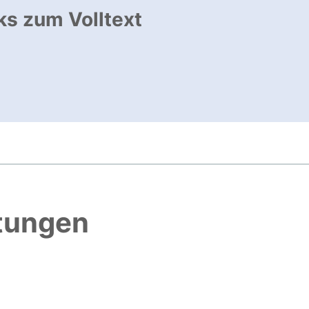
ks zum Volltext
ffnet neues Fenster
, öffnet neues Fenster
htungen