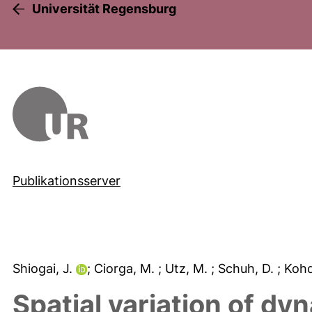
Universität Regensburg
Publikationsserver
Shiogai, J.
; Ciorga, M.
; Utz, M.
; Schuh, D.
; Koh
Spatial variation of dy