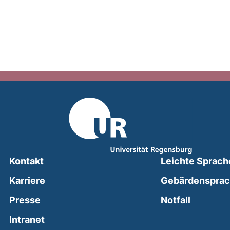
Kontakt
Leichte Sprach
Karriere
Gebärdenspra
(external
Presse
Notfall
(external link, opens in a new window)
Intranet