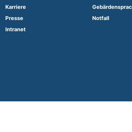
Karriere
Gebärdenspra
(external
Presse
Notfall
(external link, opens in a new window)
Intranet