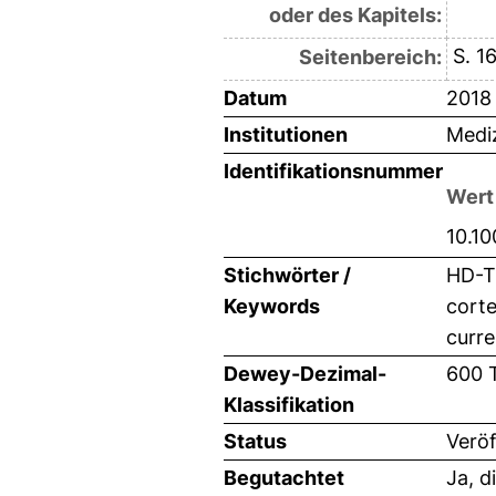
oder des Kapitels:
S. 1
Seitenbereich:
Datum
2018
Institutionen
Medi
Identifikationsnummer
Wert
10.1
Stichwörter /
HD-T
Keywords
corte
curre
Dewey-Dezimal-
600 
Klassifikation
Status
Veröf
Begutachtet
Ja, d