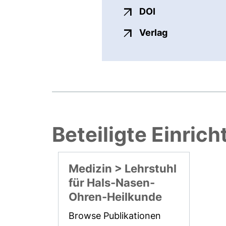
externer Link, ö
DOI
externer Link
Verlag
Beteiligte Einric
Medizin > Lehrstuhl
für Hals-Nasen-
Ohren-Heilkunde
Browse Publikationen