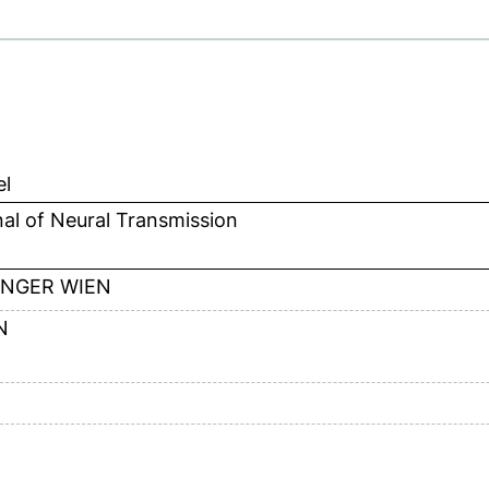
el
al of Neural Transmission
INGER WIEN
N