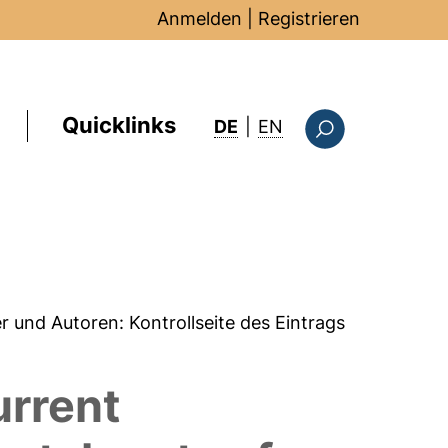
Anmelden
|
Registrieren
Quicklinks
: this page in Englis
DE
|
EN
Suchformular
er und Autoren:
Kontrollseite des Eintrags
urrent