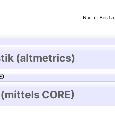
Nur für Besitz
tik (altmetrics)
E)
 (mittels CORE)