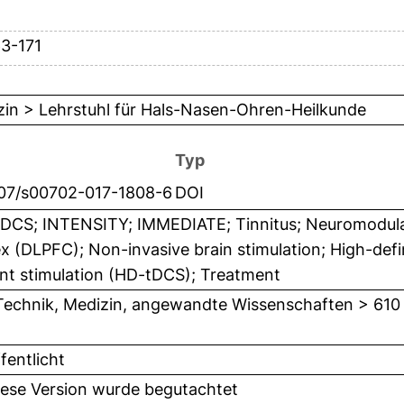
63-171
zin > Lehrstuhl für Hals-Nasen-Ohren-Heilkunde
Typ
007/s00702-017-1808-6
DOI
DCS; INTENSITY; IMMEDIATE; Tinnitus; Neuromodulati
x (DLPFC); Non-invasive brain stimulation; High-defin
nt stimulation (HD-tDCS); Treatment
Technik, Medizin, angewandte Wissenschaften > 610
fentlicht
iese Version wurde begutachtet