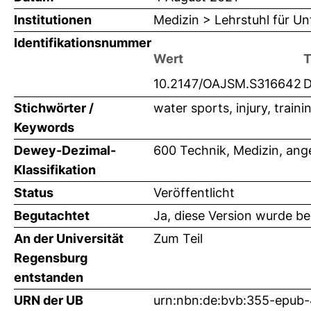
Institutionen
Medizin > Lehrstuhl für Unf
Identifikationsnummer
Wert
T
10.2147/OAJSM.S316642
D
Stichwörter /
water sports, injury, train
Keywords
Dewey-Dezimal-
600 Technik, Medizin, an
Klassifikation
Status
Veröffentlicht
Begutachtet
Ja, diese Version wurde b
An der Universität
Zum Teil
Regensburg
entstanden
URN der UB
urn:nbn:de:bvb:355-epub