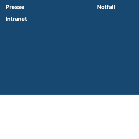
(external
Presse
Notfall
(external link, opens in a new window)
Intranet