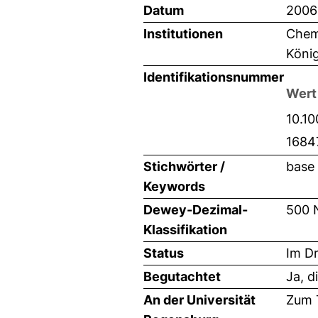
Datum
2006
Institutionen
Chemi
Köni
Identifikationsnummer
Wert
10.1
1684
Stichwörter /
base 
Keywords
Dewey-Dezimal-
500 
Klassifikation
Status
Im D
Begutachtet
Ja, d
An der Universität
Zum T