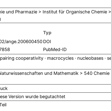
e und Pharmazie > Institut für Organische Chemie > 
g
Typ
002/ange.200600450
DOI
7858
PubMed-ID
pairing cooperativity · macrocycles · nucleobases · se
Naturwissenschaften und Mathematik > 540 Chemie
ruck
iese Version wurde begutachtet
eil