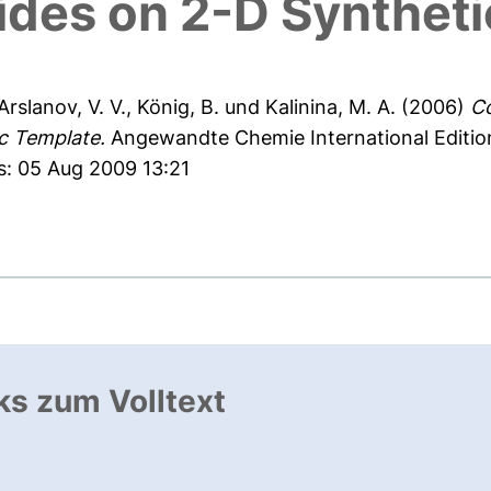
ides on 2-D Synthet
Arslanov, V. V.
,
König, B.
und
Kalinina, M. A.
(2006)
Co
c Template.
Angewandte Chemie International Editio
s: 05 Aug 2009 13:21
ks zum Volltext
ffnet neues Fenster