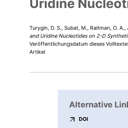
Uridine Nucleot
Turygin, D. S.
,
Subat, M.
,
Raitman, O. A.
,
and Uridine Nucleotides on 2-D Syntheti
Veröffentlichungsdatum dieses Volltexte
Artikel
Alternative Lin
externer Link, ö
DOI