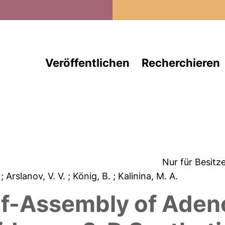
Direkt zum Inhalt
Veröffentlichen
Recherchieren
Nur für Besitz
.
; Arslanov, V. V.
; König, B.
; Kalinina, M. A.
lf-Assembly of Aden