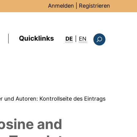
Anmelden
|
Registrieren
Quicklinks
: this page in Englis
DE
|
EN
Suchformular
er und Autoren:
Kontrollseite des Eintrags
osine and