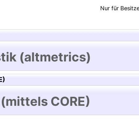
Nur für Besitz
tik (altmetrics)
E)
 (mittels CORE)