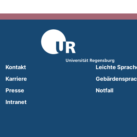
Kontakt
Leichte Sprach
Karriere
Gebärdenspra
(external
Presse
Notfall
(external link, opens in a new window)
Intranet