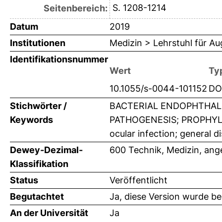
S. 1208-1214
Seitenbereich:
Datum
2019
Institutionen
Medizin > Lehrstuhl für A
Identifikationsnummer
Wert
Ty
10.1055/s-0044-101152
DO
Stichwörter /
BACTERIAL ENDOPHTHALM
Keywords
PATHOGENESIS; PROPHYLAX
ocular infection; general d
Dewey-Dezimal-
600 Technik, Medizin, an
Klassifikation
Status
Veröffentlicht
Begutachtet
Ja, diese Version wurde b
An der Universität
Ja