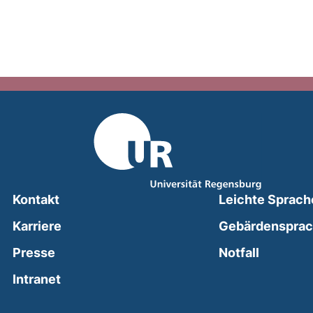
Kontakt
Leichte Sprach
Karriere
Gebärdenspra
(external
Presse
Notfall
(external link, opens in a new window)
Intranet