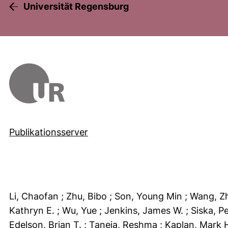
Universität Regensburg
Publikationsserver
Li, Chaofan
; Zhu, Bibo
; Son, Young Min
; Wang, 
Kathryn E.
; Wu, Yue
; Jenkins, James W.
; Siska, P
Edelson, Brian T.
; Taneja, Reshma
; Kaplan, Mark 