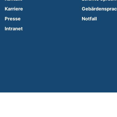
Karriere
Gebärdenspra
(external
Presse
Notfall
(external link, opens in a new window)
Intranet