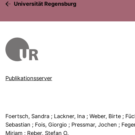
Universität Regensburg
Publikationsserver
Foertsch, Sandra
; Lackner, Ina
; Weber, Birte
; Fü
Sebastian
; Fois, Giorgio
; Pressmar, Jochen
; Fege
Miriam
; Reber, Stefan O.