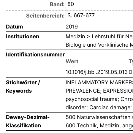
80
Band:
S. 667-677
Seitenbereich:
Datum
2019
Institutionen
Medizin > Lehrstuhl für Ne
Biologie und Vorklinische M
Identifikationsnummer
Wert
T
10.1016/j.bbi.2019.05.013
D
Stichwörter /
INFLAMMATORY MARKERS;
Keywords
PREVALENCE; EXPRESSION
psychosocial trauma; Chro
disorder; Cardiac damage; 
Dewey-Dezimal-
500 Naturwissenschaften 
Klassifikation
600 Technik, Medizin, an