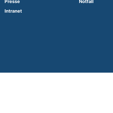
(external
Presse
Notfall
(external link, opens in a new window)
Intranet