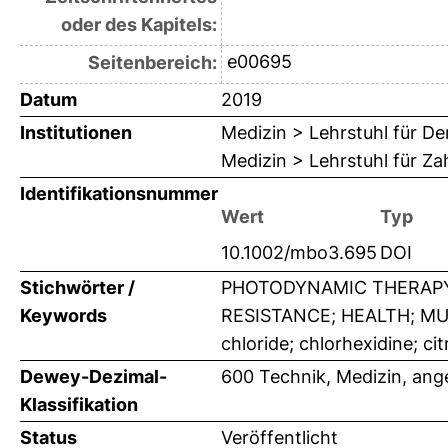
oder des Kapitels:
e00695
Seitenbereich:
Datum
2019
Institutionen
Medizin > Lehrstuhl für D
Medizin > Lehrstuhl für Z
Identifikationsnummer
Wert
Typ
10.1002/mbo3.695
DOI
Stichwörter /
PHOTODYNAMIC THERAPY;
Keywords
RESISTANCE; HEALTH; MUTA
chloride; chlorhexidine; cit
Dewey-Dezimal-
600 Technik, Medizin, an
Klassifikation
Status
Veröffentlicht