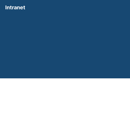
(external link, opens in a new window)
Intranet