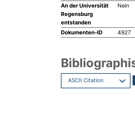
An der Universität
Nein
Regensburg
entstanden
Dokumenten-ID
4927
Bibliographi
Hochladedatum:05 Aug 2009 1