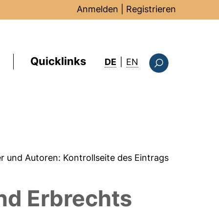
Anmelden
|
Registrieren
Quicklinks
: this page in Englis
DE
|
EN
Suchformular
er und Autoren:
Kontrollseite des Eintrags
nd Erbrechts