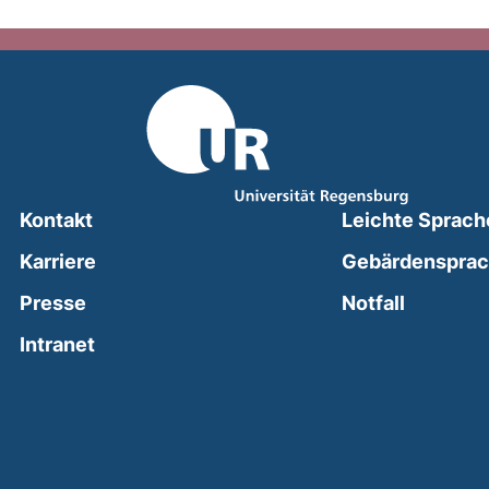
Kontakt
Leichte Sprach
Karriere
Gebärdenspra
(external
Presse
Notfall
(external link, opens in a new window)
Intranet