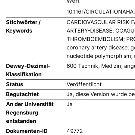
Wert
10.1161/CIRCULATIONAHA.
Stichwörter /
CARDIOVASCULAR RISK-F
Keywords
ARTERY-DISEASE; COAGU
THROMBOEMBOLISM; PROT
coronary artery disease; g
nucleotide polymorphism; 
Dewey-Dezimal-
600 Technik, Medizin, an
Klassifikation
Status
Veröffentlicht
Begutachtet
Ja, diese Version wurde b
An der Universität
Ja
Regensburg
entstanden
Dokumenten-ID
49772