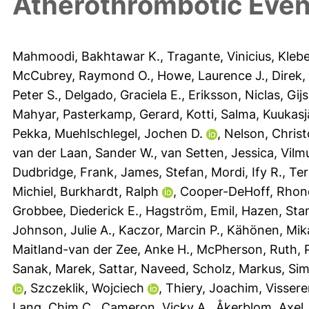
Atherothrombotic Even
Mahmoodi, Bakhtawar K.
,
Tragante, Vinicius
,
Klebe
McCubrey, Raymond O.
,
Howe, Laurence J.
,
Direk,
Peter S.
,
Delgado, Graciela E.
,
Eriksson, Niclas
,
Gij
Mahyar
,
Pasterkamp, Gerard
,
Kotti, Salma
,
Kuukasj
Pekka
,
Muehlschlegel, Jochen D.
,
Nelson, Christ
van der Laan, Sander W.
,
van Setten, Jessica
,
Vilm
Dudbridge, Frank
,
James, Stefan
,
Mordi, Ify R.
,
Ter
Michiel
,
Burkhardt, Ralph
,
Cooper-DeHoff, Rhon
Grobbee, Diederick E.
,
Hagström, Emil
,
Hazen, Stan
Johnson, Julie A.
,
Kaczor, Marcin P.
,
Kähönen, Mik
Maitland-van der Zee, Anke H.
,
McPherson, Ruth
,
Sanak, Marek
,
Sattar, Naveed
,
Scholz, Markus
,
Sim
,
Szczeklik, Wojciech
,
Thiery, Joachim
,
Vissere
Lang, Chim C.
,
Cameron, Vicky A.
,
Åkerblom, Axel