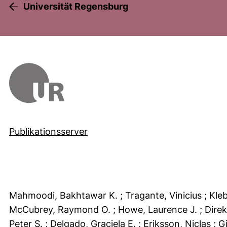
Universität Regensburg
Publikationsserver
Mahmoodi, Bakhtawar K.
; Tragante, Vinicius
; Kle
McCubrey, Raymond O.
; Howe, Laurence J.
; Dire
Peter S.
; Delgado, Graciela E.
; Eriksson, Niclas
; G