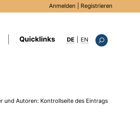
Anmelden
|
Registrieren
Quicklinks
: this page in Englis
DE
|
EN
Suchformular
er und Autoren:
Kontrollseite des Eintrags