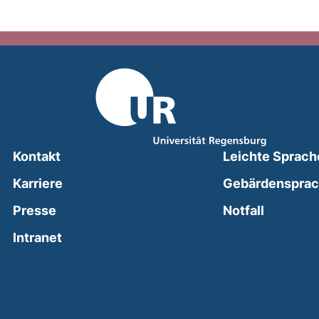
Kontakt
Leichte Sprach
Karriere
Gebärdenspra
(external
Presse
Notfall
(external link, opens in a new window)
Intranet