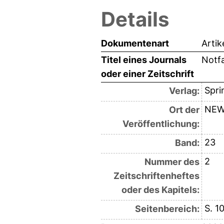
Details
Dokumentenart
Artik
Titel eines Journals
Notfa
oder einer Zeitschrift
Spri
Verlag:
NEW
Ort der
Veröffentlichung:
23
Band:
2
Nummer des
Zeitschriftenheftes
oder des Kapitels:
S. 1
Seitenbereich: