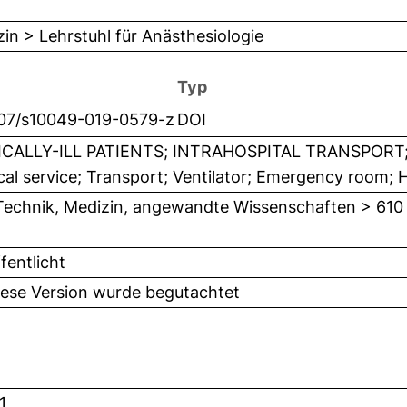
in > Lehrstuhl für Anästhesiologie
Typ
007/s10049-019-0579-z
DOI
ICALLY-ILL PATIENTS; INTRAHOSPITAL TRANSPORT; 
al service; Transport; Ventilator; Emergency room;
Technik, Medizin, angewandte Wissenschaften > 610
fentlicht
iese Version wurde begutachtet
1