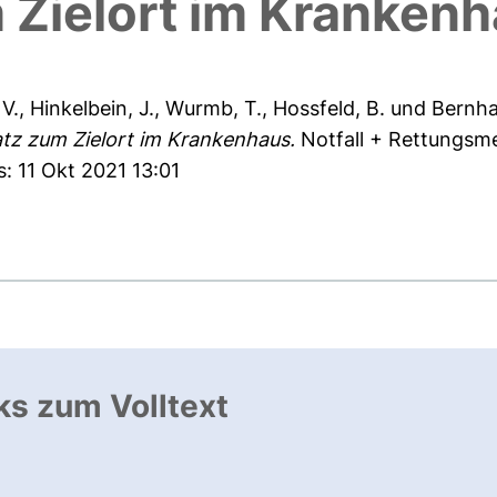
 Zielort im Kranken
 V.
,
Hinkelbein, J.
,
Wurmb, T.
,
Hossfeld, B.
und
Bernha
tz zum Zielort im Krankenhaus.
Notfall + Rettungsmed
: 11 Okt 2021 13:01
ks zum Volltext
ffnet neues Fenster