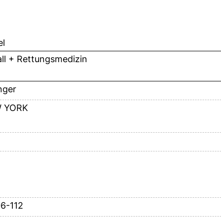
el
ll + Rettungsmedizin
nger
 YORK
06-112