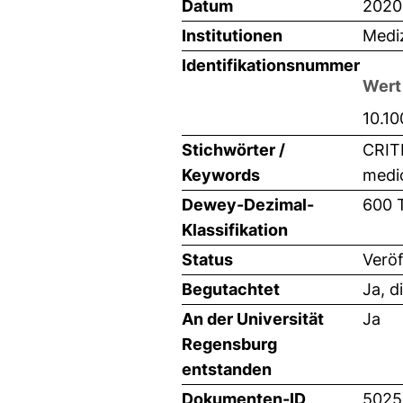
Datum
2020
Institutionen
Mediz
Identifikationsnummer
Wert
10.1
Stichwörter /
CRIT
Keywords
medic
Dewey-Dezimal-
600 
Klassifikation
Status
Veröf
Begutachtet
Ja, d
An der Universität
Ja
Regensburg
entstanden
Dokumenten-ID
5025