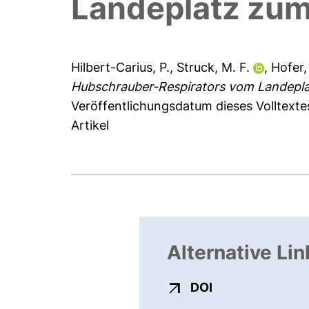
Landeplatz zum
Hilbert-Carius, P.
,
Struck, M. F.
,
Hofer,
Hubschrauber-Respirators vom Landepla
Veröffentlichungsdatum dieses Volltextes
Artikel
Alternative Lin
externer Link, ö
DOI