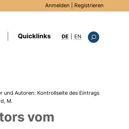
Anmelden
|
Registrieren
Quicklinks
: this page in Englis
DE
|
EN
Suchformular
er und Autoren:
Kontrollseite des Eintrags
rd, M.
tors vom