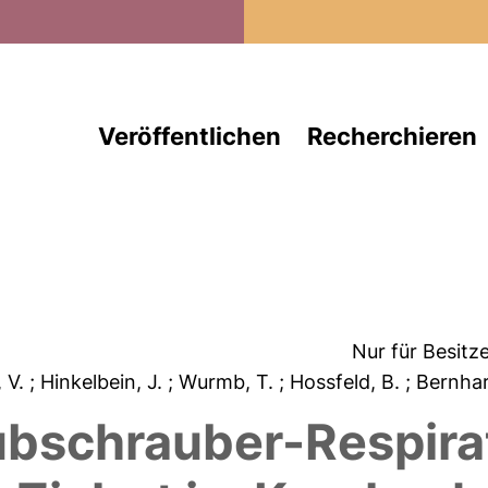
Direkt zum Inhalt
Veröffentlichen
Recherchieren
Nur für Besitz
, V.
; Hinkelbein, J.
; Wurmb, T.
; Hossfeld, B.
; Bernha
bschrauber-Respira