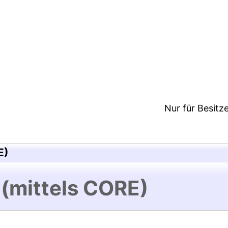
3:49/Metadaten zuletzt geändert: 24 Mai 2018 10:0
Nur für Besitz
E)
 (mittels CORE)