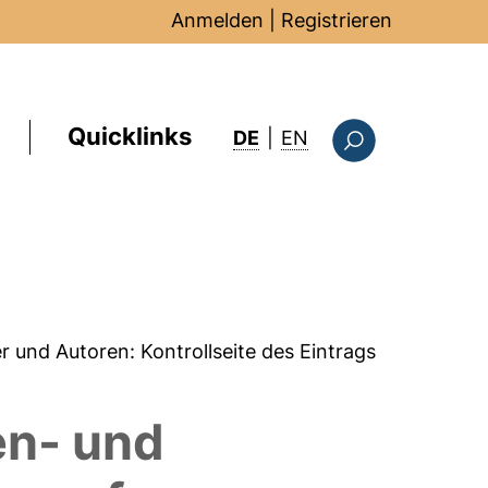
Anmelden
|
Registrieren
Quicklinks
: this page in Englis
DE
|
EN
Suchformular
er und Autoren:
Kontrollseite des Eintrags
en- und