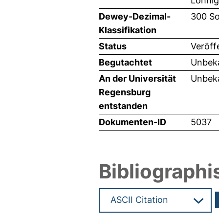
Löhnig
Dewey-Dezimal-
300 So
Klassifikation
Status
Veröff
Begutachtet
Unbeka
An der Universität
Unbeka
Regensburg
entstanden
Dokumenten-ID
5037
Bibliographi