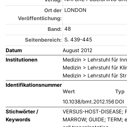
LONDON
Ort der
Veröffentlichung:
48
Band:
S. 439-445
Seitenbereich:
Datum
August 2012
Institutionen
Medizin > Lehrstuhl für In
Medizin > Lehrstuhl für K
Medizin > Lehrstuhl für St
Identifikationsnummer
Wert
Typ
10.1038/bmt.2012.156
DOI
Stichwörter /
VERSUS-HOST-DISEASE; 
Keywords
MARROW; GUIDE; TERM; ex