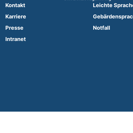
Kontakt
Leichte Sprach
Karriere
Gebärdenspra
(external
Presse
Notfall
(external link, opens in a new window)
Intranet