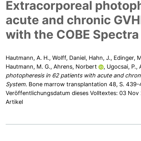
Extracorporeal photoph
acute and chronic GVHD
with the COBE Spectra
Hautmann, A. H.
,
Wolff, Daniel
,
Hahn, J.
,
Edinger, 
Hautmann, M. G.
,
Ahrens, Norbert
,
Ugocsai, P.
,
photopheresis in 62 patients with acute and chro
System.
Bone marrow transplantation 48, S. 439-
Veröffentlichungsdatum dieses Volltextes: 03 Nov
Artikel