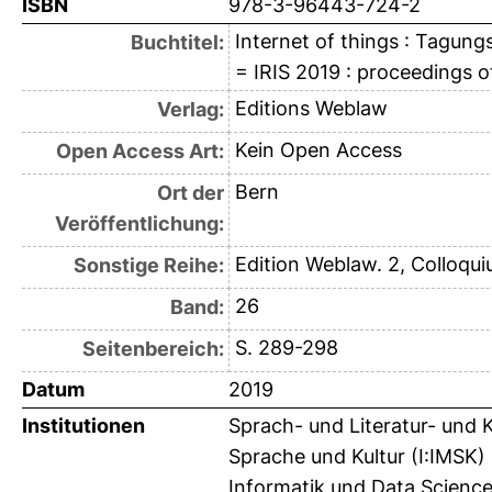
ISBN
978-3-96443-724-2
Internet of things : Tagun
Buchtitel:
= IRIS 2019 : proceedings 
Editions Weblaw
Verlag:
Kein Open Access
Open Access Art:
Bern
Ort der
Veröffentlichung:
Edition Weblaw. 2, Colloqu
Sonstige Reihe:
26
Band:
S. 289-298
Seitenbereich:
Datum
2019
Institutionen
Sprach- und Literatur- und 
Sprache und Kultur (I:IMSK) 
Informatik und Data Science