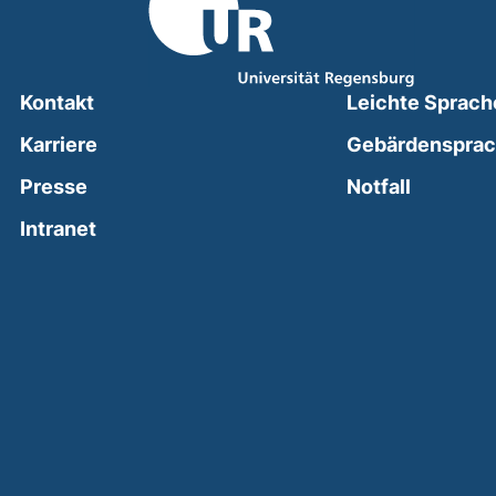
Kontakt
Leichte Sprach
Karriere
Gebärdenspra
(external
Presse
Notfall
(external link, opens in a new window)
Intranet