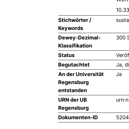
10.3
Stichwörter /
susta
Keywords
Dewey-Dezimal-
300 
Klassifikation
Status
Veröf
Begutachtet
Ja, d
An der Universität
Ja
Regensburg
entstanden
URN der UB
urn:
Regensburg
Dokumenten-ID
5204