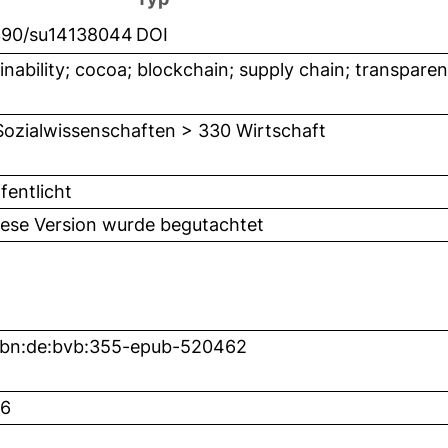
390/su14138044
DOI
inability; cocoa; blockchain; supply chain; transpare
Sozialwissenschaften > 330 Wirtschaft
fentlicht
iese Version wurde begutachtet
nbn:de:bvb:355-epub-520462
6