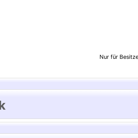
5:55/Metadaten zuletzt geändert: 16 Jan 2025 15:0
Nur für Besitz
k