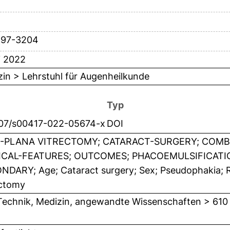
197-3204
i 2022
in > Lehrstuhl für Augenheilkunde
Typ
007/s00417-022-05674-x
DOI
-PLANA VITRECTOMY; CATARACT-SURGERY; COM
ICAL-FEATURES; OUTCOMES; PHACOEMULSIFICAT
NDARY; Age; Cataract surgery; Sex; Pseudophakia; R
ectomy
Technik, Medizin, angewandte Wissenschaften > 610