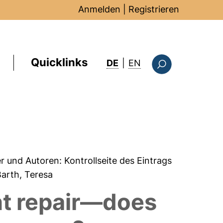
Anmelden
|
Registrieren
Quicklinks
: this page in Englis
DE
|
EN
Suchformular
er und Autoren:
Kontrollseite des Eintrags
Barth, Teresa
t repair—does