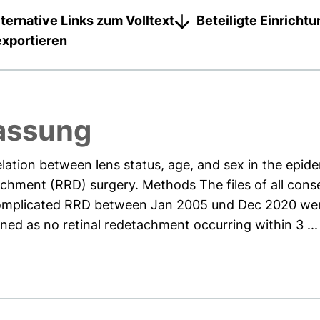
lternative Links zum Volltext
Beteiligte Einricht
exportieren
assung
lation between lens status, age, and sex in the epid
chment (RRD) surgery. Methods The files of all cons
ncomplicated RRD between Jan 2005 und Dec 2020 wer
ed as no retinal redetachment occurring within 3 ...