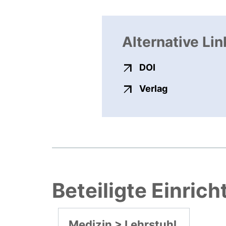
Alternative Lin
externer Link, ö
DOI
externer Link
Verlag
Beteiligte Einric
Medizin > Lehrstuhl