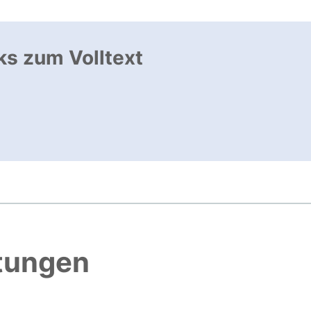
ks zum Volltext
ffnet neues Fenster
, öffnet neues Fenster
htungen