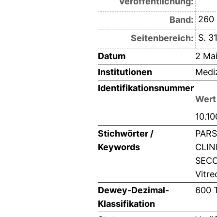
Veröffentlichung:
260
Band:
S. 3
Seitenbereich:
Datum
2 Ma
Institutionen
Mediz
Identifikationsnummer
Wert
10.1
Stichwörter /
PARS
Keywords
CLIN
SECO
Vitr
Dewey-Dezimal-
600 
Klassifikation