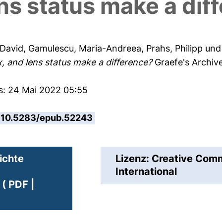
ens status make a dif
 David
,
Gamulescu, Maria-Andreea
,
Prahs, Philipp
un
, and lens status make a difference?
Graefe's Archive
es: 24 Mai 2022 05:55
10.5283/epub.52243
ichte
Lizenz: Creative Co
International
( PDF |