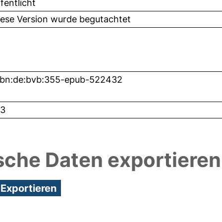
fentlicht
iese Version wurde begutachtet
nbn:de:bvb:355-epub-522432
3
sche Daten exportieren