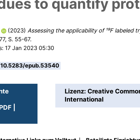
dues to quantify pro
(2023)
Assessing the applicability of ¹⁹F labeled 
7, S. 55-67.
s: 17 Jan 2023 05:30
10.5283/epub.53540
hte
Lizenz: Creative Comm
International
PDF |