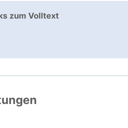
ks zum Volltext
ffnet neues Fenster
, öffnet neues Fenster
htungen