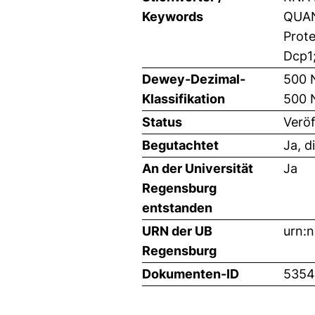
Keywords
QUAN
Prote
Dcp1
Dewey-Dezimal-
500 
Klassifikation
500 
Status
Veröf
Begutachtet
Ja, d
An der Universität
Ja
Regensburg
entstanden
URN der UB
urn:
Regensburg
Dokumenten-ID
5354