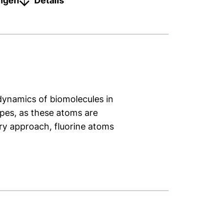
ungen
Details
dynamics of biomolecules in
opes, as these atoms are
ry approach, fluorine atoms