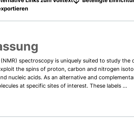
lternative Links zum Volltext
Beteiligte Einricht
exportieren
assung
(NMR) spectroscopy is uniquely suited to study the 
xploit the spins of proton, carbon and nitrogen isot
and nucleic acids. As an alternative and complementa
cules at specific sites of interest. These labels ...