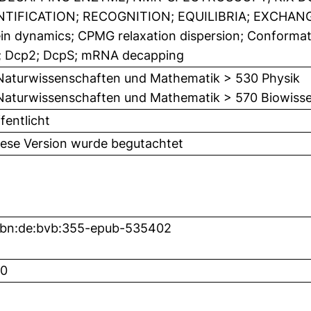
TIFICATION; RECOGNITION; EQUILIBRIA; EXCHANGE
in dynamics; CPMG relaxation dispersion; Conformat
; Dcp2; DcpS; mRNA decapping
Naturwissenschaften und Mathematik > 530 Physik
Naturwissenschaften und Mathematik > 570 Biowisse
fentlicht
iese Version wurde begutachtet
nbn:de:bvb:355-epub-535402
0