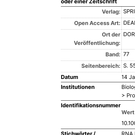
oder einer Zeitschrift
SPR
Verlag:
DEAL
Open Access Art:
DOR
Ort der
Veröffentlichung:
77
Band:
S. 5
Seitenbereich:
Datum
14 J
Institutionen
Biolo
> Pro
Identifikationsnummer
Wert
10.1
Stichwörter /
RNA 