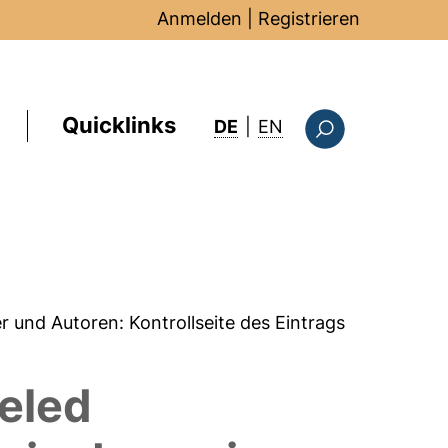
Anmelden
|
Registrieren
Quicklinks
: this page in Englis
DE
|
EN
Suchformular
er und Autoren:
Kontrollseite des Eintrags
beled