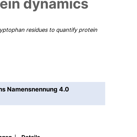
tein dynamics
tryptophan residues to quantify protein
ons Namensnennung 4.0