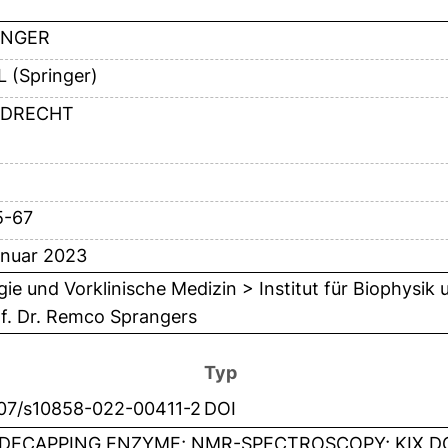
INGER
 (Springer)
DRECHT
5-67
anuar 2023
gie und Vorklinische Medizin > Institut für Biophysik
f. Dr. Remco Sprangers
Typ
007/s10858-022-00411-2
DOI
DECAPPING ENZYME; NMR-SPECTROSCOPY; KIX DO