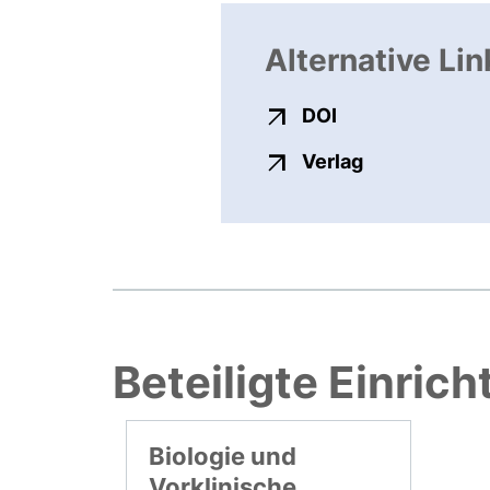
Alternative Lin
externer Link, ö
DOI
externer Link
Verlag
Beteiligte Einric
Biologie und
Vorklinische