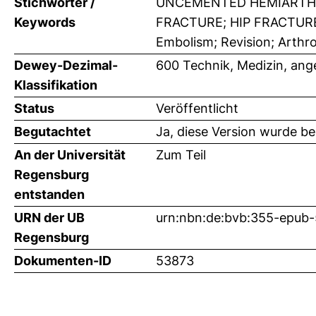
Stichwörter /
UNCEMENTED HEMIARTHR
Keywords
FRACTURE; HIP FRACTURE; 
Embolism; Revision; Arthro
Dewey-Dezimal-
600 Technik, Medizin, an
Klassifikation
Status
Veröffentlicht
Begutachtet
Ja, diese Version wurde b
An der Universität
Zum Teil
Regensburg
entstanden
URN der UB
urn:nbn:de:bvb:355-epub
Regensburg
Dokumenten-ID
53873