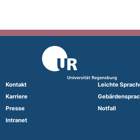
Kontakt
Leichte Sprach
Karriere
Gebärdenspra
(external
Presse
Notfall
(external link, opens in a new window)
Intranet