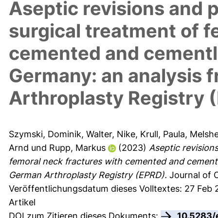
Aseptic revisions and 
surgical treatment of f
cemented and cementle
Germany: an analysis 
Arthroplasty Registry 
Szymski, Dominik
,
Walter, Nike
,
Krull, Paula
,
Melshe
Arnd
und
Rupp, Markus
(2023)
Aseptic revision
femoral neck fractures with cemented and cementl
German Arthroplasty Registry (EPRD).
Journal of 
Veröffentlichungsdatum dieses Volltextes: 27 Feb 
Artikel
DOI zum Zitieren dieses Dokuments:
10.5283/