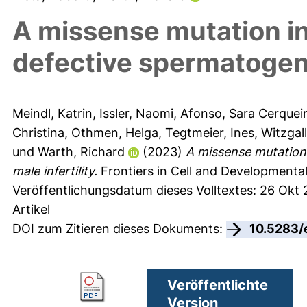
A missense mutation in
defective spermatogene
Meindl, Katrin
,
Issler, Naomi
,
Afonso, Sara Cerquei
Christina
,
Othmen, Helga
,
Tegtmeier, Ines
,
Witzgall
und
Warth, Richard
(2023)
A missense mutation
male infertility.
Frontiers in Cell and Developmental
Veröffentlichungsdatum dieses Volltextes: 26 Okt
Artikel
DOI zum Zitieren dieses Dokuments:
10.5283/
Veröffentlichte
Version