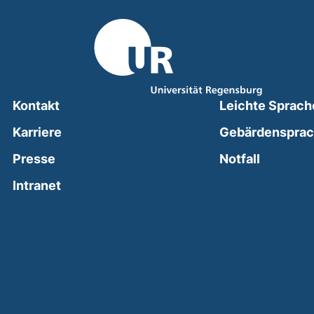
Kontakt
Leichte Sprach
Karriere
Gebärdenspra
(external
Presse
Notfall
(external link, opens in a new window)
Intranet