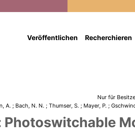
Direkt zum Inhalt
Veröffentlichen
Recherchieren
Nur für Besitz
n, A.
; Bach, N. N.
; Thumser, S.
; Mayer, P.
; Gschwin
: Photoswitchable Mo