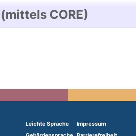
 (mittels CORE)
(external link, opens in 
Leichte Sprache
Impressum
(external link, opens i
Gebärdensprache
Barrierefreiheit