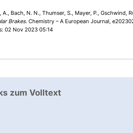
 A.
,
Bach, N. N.
,
Thumser, S.
,
Mayer, P.
,
Gschwind, R
lar Brakes.
Chemistry – A European Journal, e20230
es: 02 Nov 2023 05:14
ks zum Volltext
ffnet neues Fenster
, öffnet neues Fenster