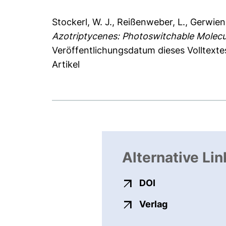
Stockerl, W. J.
,
Reißenweber, L.
,
Gerwien,
Azotriptycenes: Photoswitchable Molecu
Veröffentlichungsdatum dieses Volltext
Artikel
Alternative Lin
externer Link, ö
DOI
externer Link
Verlag