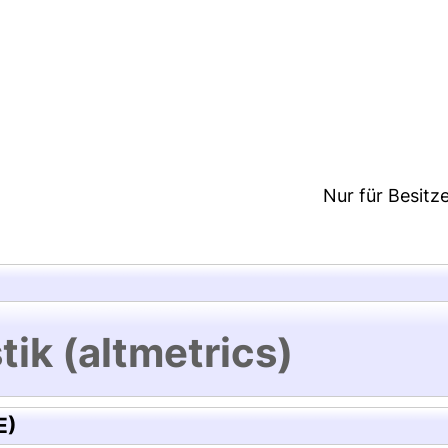
5:14/Metadaten zuletzt geändert: 21 Dez 2024 11:1
Nur für Besitz
tik (altmetrics)
E)