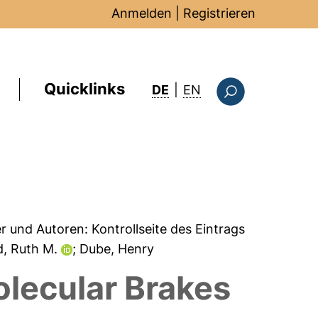
Anmelden
|
Registrieren
Quicklinks
: this page in Englis
DE
|
EN
Suchformular
er und Autoren:
Kontrollseite des Eintrags
d, Ruth M.
; Dube, Henry
lecular Brakes