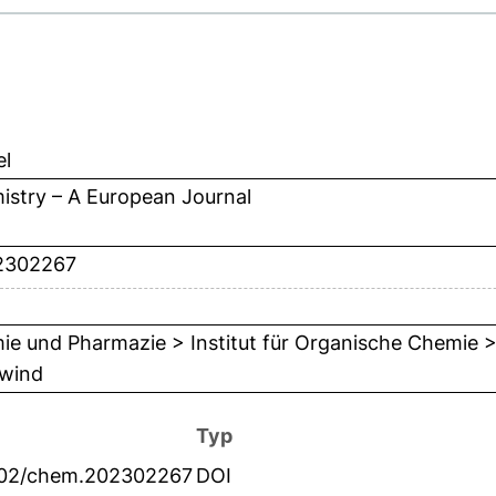
el
istry – A European Journal
2302267
e und Pharmazie > Institut für Organische Chemie > 
wind
Typ
002/chem.202302267
DOI