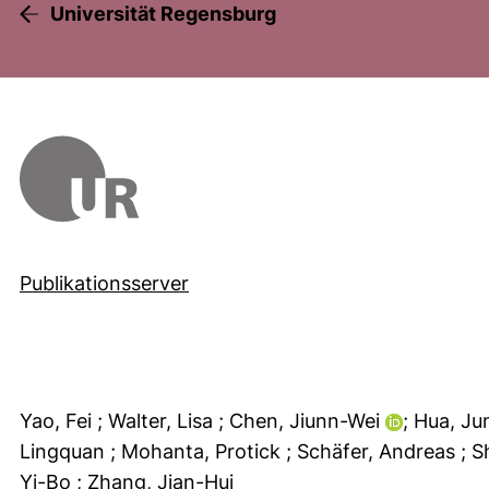
Universität Regensburg
Publikationsserver
Yao, Fei
; Walter, Lisa
; Chen, Jiunn-Wei
; Hua, J
Lingquan
; Mohanta, Protick
; Schäfer, Andreas
; 
Yi-Bo
; Zhang, Jian-Hui