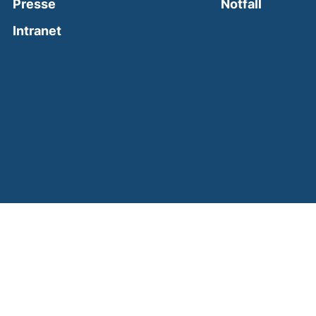
(external
Presse
Notfall
(external link, opens in a new window)
Intranet