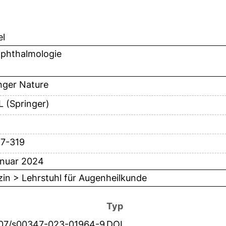
el
Ophthalmologie
nger Nature
 (Springer)
17-319
anuar 2024
in > Lehrstuhl für Augenheilkunde
Typ
007/s00347-023-01964-9
DOI