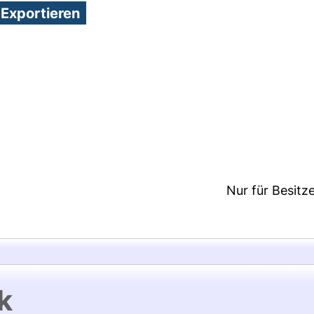
5:14/Metadaten zuletzt geändert: 16 Jan 2025 13:5
Nur für Besitz
k