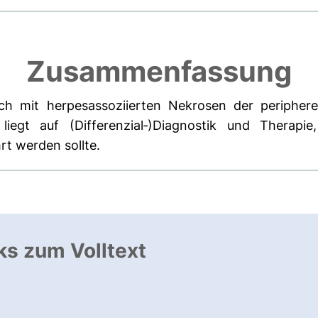
Zusammenfassung
ich mit herpesassoziierten Nekrosen der peripheren
 liegt auf (Differenzial‑)Diagnostik und Thera
t werden sollte.
ks zum Volltext
ffnet neues Fenster
, öffnet neues Fenster