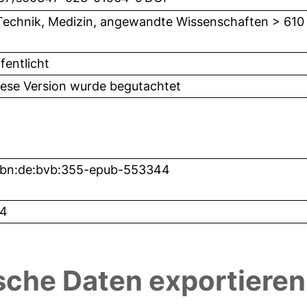
Technik, Medizin, angewandte Wissenschaften > 610
fentlicht
iese Version wurde begutachtet
nbn:de:bvb:355-epub-553344
4
sche Daten exportieren