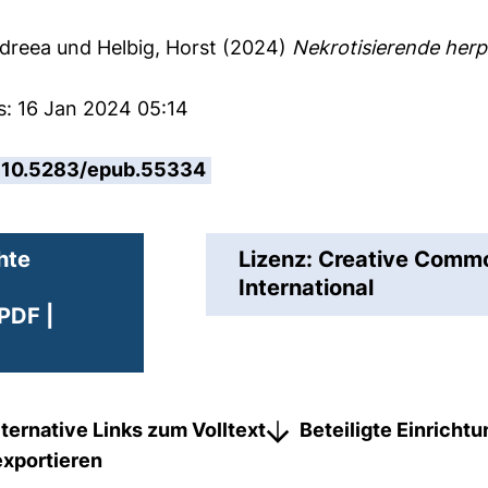
dreea
und
Helbig, Horst
(2024)
Nekrotisierende herp
s: 16 Jan 2024 05:14
10.5283/epub.55334
hte
Lizenz: Creative Com
International
PDF |
lternative Links zum Volltext
Beteiligte Einricht
exportieren