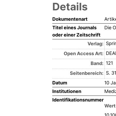
Details
Dokumentenart
Artik
Titel eines Journals
Die 
oder einer Zeitschrift
Spri
Verlag:
DEAL
Open Access Art:
121
Band:
S. 3
Seitenbereich:
Datum
10 J
Institutionen
Mediz
Identifikationsnummer
Wert
10.1