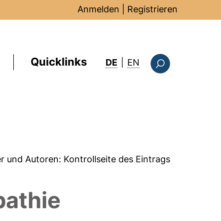
Anmelden
|
Registrieren
Quicklinks
: this page in Englis
DE
|
EN
Suchformular
er und Autoren:
Kontrollseite des Eintrags
pathie