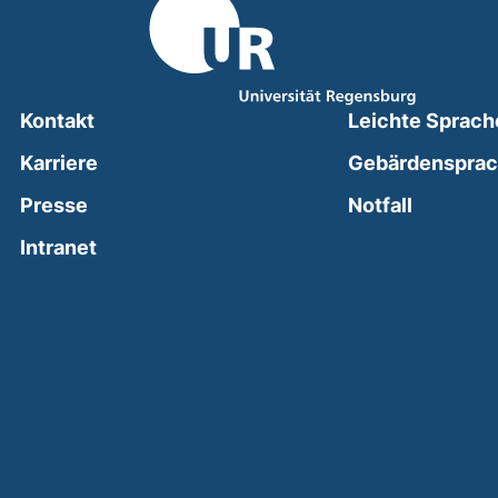
Kontakt
Leichte Sprach
Karriere
Gebärdenspra
(external
Presse
Notfall
(external link, opens in a new window)
Intranet