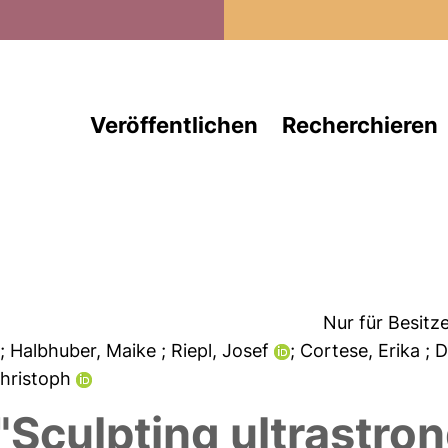
Direkt zum Inhalt
Veröffentlichen
Recherchieren
Nur für Besitz
.
; Halbhuber, Maike
; Riepl, Josef
; Cortese, Erika
; 
Christoph
"Sculpting ultrastro