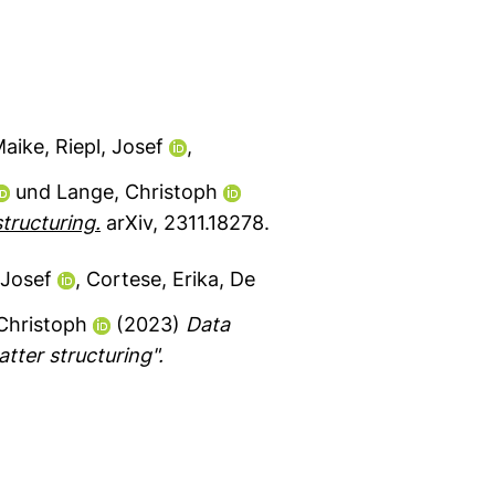
Maike
,
Riepl, Josef
,
und
Lange, Christoph
tructuring.
arXiv, 2311.18278.
 Josef
,
Cortese, Erika
,
De
Christoph
(2023)
Data
tter structuring".