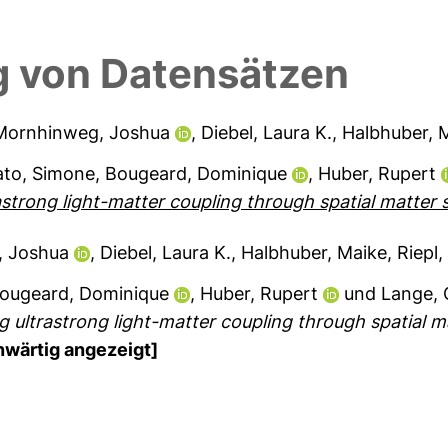
 von Datensätzen
Mornhinweg, Joshua
,
Diebel, Laura K.
,
Halbhuber, 
ato, Simone
,
Bougeard, Dominique
,
Huber, Rupert
astrong light-matter coupling through spatial matter s
 Joshua
,
Diebel, Laura K.
,
Halbhuber, Maike
,
Riepl,
ougeard, Dominique
,
Huber, Rupert
und
Lange, 
g ultrastrong light-matter coupling through spatial ma
wärtig angezeigt]