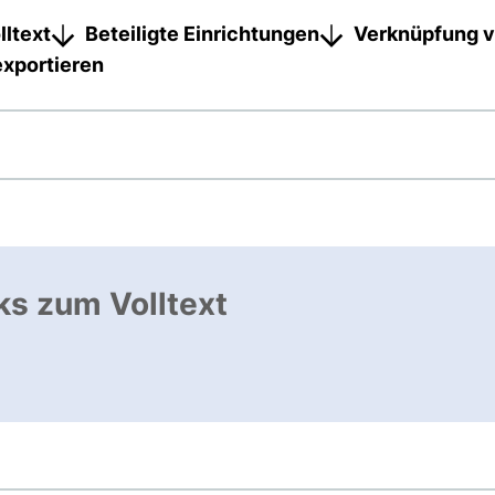
lltext
Beteiligte Einrichtungen
Verknüpfung v
exportieren
ks zum Volltext
 öffnet neues Fenster