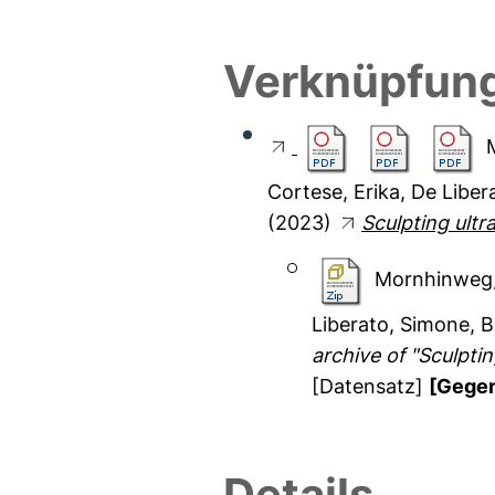
Verknüpfung
Cortese, Erika
,
De Liber
(2023)
Sculpting ultr
Mornhinweg,
Liberato, Simone
,
B
archive of "Sculptin
[Datensatz]
[Gegen
Details