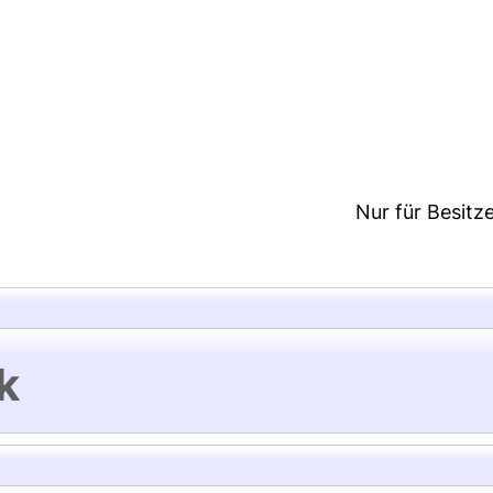
8:57/Metadaten zuletzt geändert: 13 Feb 2024 08:5
Nur für Besitz
k