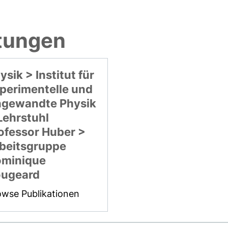
htungen
ysik > Institut für
perimentelle und
gewandte Physik
Lehrstuhl
ofessor Huber >
beitsgruppe
minique
ugeard
owse Publikationen