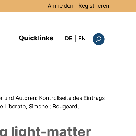
Anmelden
|
Registrieren
Quicklinks
: this page in Englis
DE
|
EN
Suchformular
er und Autoren:
Kontrollseite des Eintrags
De Liberato, Simone
; Bougeard,
ng light-matter