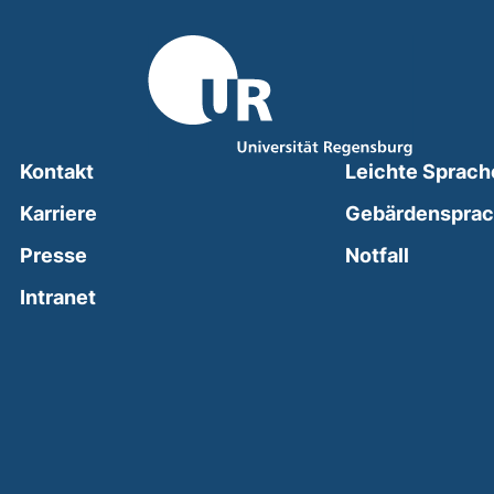
Kontakt
Leichte Sprach
Karriere
Gebärdenspra
(external
Presse
Notfall
(external link, opens in a new window)
Intranet