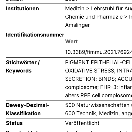
Institutionen
Medizin > Lehrstuhl für A
Chemie und Pharmazie > In
Amslinger
Identifikationsnummer
Wert
10.3389/fimmu.2021.7692
Stichwörter /
PIGMENT EPITHELIAL-CE
Keywords
OXIDATIVE STRESS; INT
SECRETION; BINDS; ACCUM
complosome; FHR-3; inflam
alters RPE cell complosom
Dewey-Dezimal-
500 Naturwissenschaften
Klassifikation
600 Technik, Medizin, an
Status
Veröffentlicht