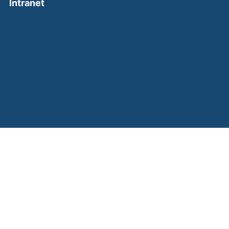
(external link, opens in a new window)
Intranet