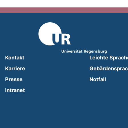
Kontakt
Leichte Sprach
Karriere
Gebärdenspra
(external
Presse
Notfall
(external link, opens in a new window)
Intranet