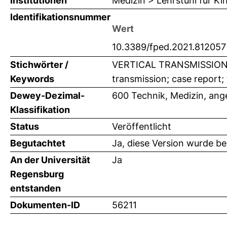
Institutionen
Medizin > Lehrstuhl für K
Identifikationsnummer
Wert
10.3389/fped.2021.812057
Stichwörter /
VERTICAL TRANSMISSION;
Keywords
transmission; case report;
Dewey-Dezimal-
600 Technik, Medizin, an
Klassifikation
Status
Veröffentlicht
Begutachtet
Ja, diese Version wurde b
An der Universität
Ja
Regensburg
entstanden
Dokumenten-ID
56211