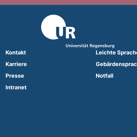
Kontakt
Leichte Sprach
Karriere
Gebärdenspra
(external
Presse
Notfall
(external link, opens in a new window)
Intranet