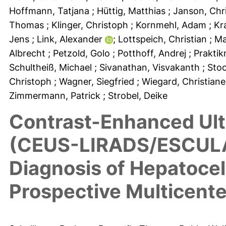
Hoffmann, Tatjana
; Hüttig, Matthias
; Janson, Ch
Thomas
; Klinger, Christoph
; Kornmehl, Adam
; K
Jens
; Link, Alexander
; Lottspeich, Christian
; M
Albrecht
; Petzold, Golo
; Potthoff, Andrej
; Prakti
Schultheiß, Michael
; Sivanathan, Visvakanth
; Sto
Christoph
; Wagner, Siegfried
; Wiegard, Christian
Zimmermann, Patrick
; Strobel, Deike
Contrast-Enhanced Ult
(CEUS-LIRADS/ESCULAP
Diagnosis of Hepatocel
Prospective Multicen