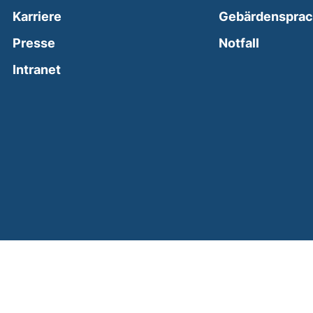
Karriere
Gebärdenspra
(external
Presse
Notfall
(external link, opens in a new window)
Intranet