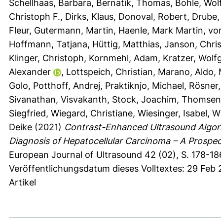
Schellhaas, Barbara
,
Bernatik, Thomas
,
Bohle, Wol
Christoph F.
,
Dirks, Klaus
,
Donoval, Robert
,
Drube, 
Fleur
,
Gutermann, Martin
,
Haenle, Mark Martin
,
vo
Hoffmann, Tatjana
,
Hüttig, Matthias
,
Janson, Chri
Klinger, Christoph
,
Kornmehl, Adam
,
Kratzer, Wolf
Alexander
,
Lottspeich, Christian
,
Marano, Aldo
,
Golo
,
Potthoff, Andrej
,
Praktiknjo, Michael
,
Rösner,
Sivanathan, Visvakanth
,
Stock, Joachim
,
Thomsen
Siegfried
,
Wiegard, Christiane
,
Wiesinger, Isabel
,
Wi
Deike
(2021)
Contrast-Enhanced Ultrasound Algo
Diagnosis of Hepatocellular Carcinoma – A Prospe
European Journal of Ultrasound 42 (02), S. 178-18
Veröffentlichungsdatum dieses Volltextes: 29 Feb
Artikel