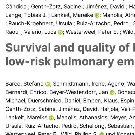
Cândida
; Genth-Zotz, Sabine
; Jiménez, David
; H
Lange, Tobias J.
; Lankeit, Mareike
; Manolis, At
; Rauch-Kroehnert, Ursula
; Ruiz-Artacho, Pedro
;
Raoul
; Valerio, Luca
; Westerweel, Peter E.
; Wild
Survival and quality of 
low-risk pulmonary em
Barco, Stefano
,
Schmidtmann, Irene
,
Ageno, Wal
Bernardi, Enrico
,
Beyer-Westendorf, Jan
,
Bonacc
Michael
,
Duerschmied, Daniel
,
Empen, Klaus
,
Espin
Genth-Zotz, Sabine
,
Jiménez, David
,
Harjola, Veli
Lankeit, Mareike
,
Manolis, Athanasios
,
Meyer, A
Ursula
,
Ruiz-Artacho, Pedro
,
Schellong, Sebastian
Westerweel, Peter E.
,
Wild, Philipp S.
und
Konstan