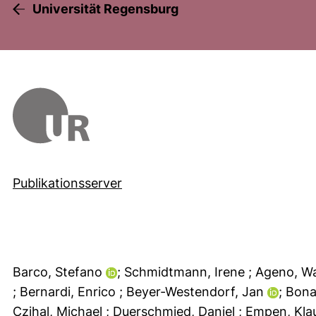
Universität Regensburg
Publikationsserver
Barco, Stefano
; Schmidtmann, Irene
; Ageno, W
; Bernardi, Enrico
; Beyer-Westendorf, Jan
; Bona
Czihal, Michael
; Duerschmied, Daniel
; Empen, Kl