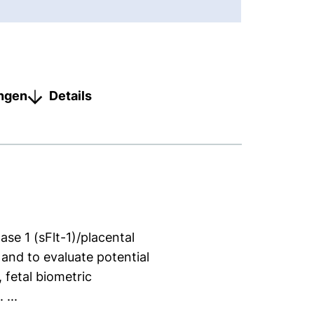
ungen
Details
se 1 (sFlt-1)/placental
and to evaluate potential
 fetal biometric
...