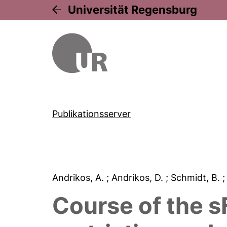
Universität Regensburg
Publikationsserver
Andrikos, A.
; Andrikos, D.
; Schmidt, B.
;
Course of the sF