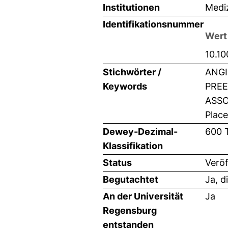
Institutionen
Mediz
Identifikationsnummer
Wert
10.1
Stichwörter /
ANGI
Keywords
PREE
ASSOC
Place
Dewey-Dezimal-
600 
Klassifikation
Status
Veröf
Begutachtet
Ja, d
An der Universität
Ja
Regensburg
entstanden