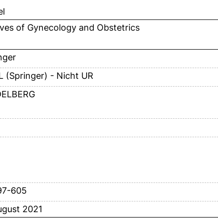
el
ves of Gynecology and Obstetrics
nger
 (Springer) - Nicht UR
DELBERG
97-605
ugust 2021