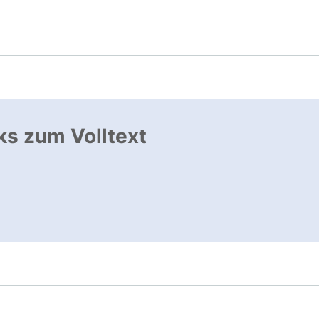
ks zum Volltext
ffnet neues Fenster
, öffnet neues Fenster