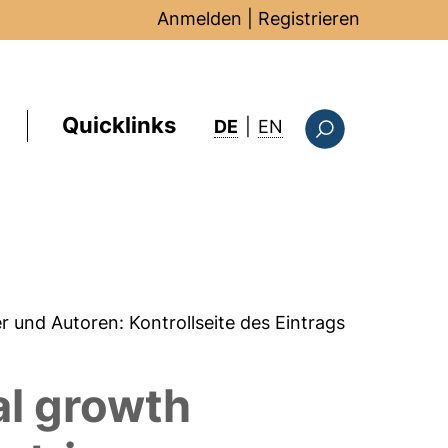
Anmelden
|
Registrieren
Quicklinks
: this page in Englis
DE
|
EN
Suchformular
er und Autoren:
Kontrollseite des Eintrags
tal growth