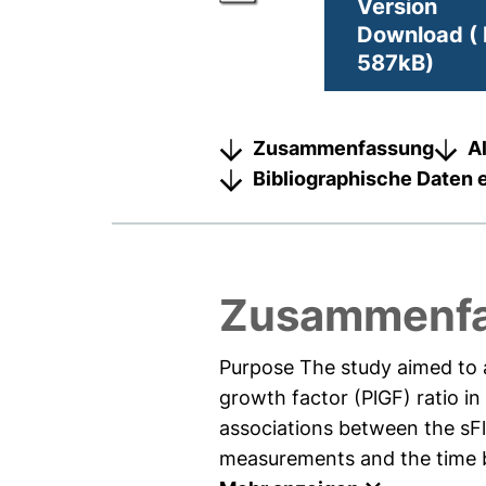
Version
Download ( 
587kB)
Zusammenfassung
A
Bibliographische Daten 
Zusammenf
Purpose The study aimed to as
growth factor (PlGF) ratio i
associations between the sFl
measurements and the time bet