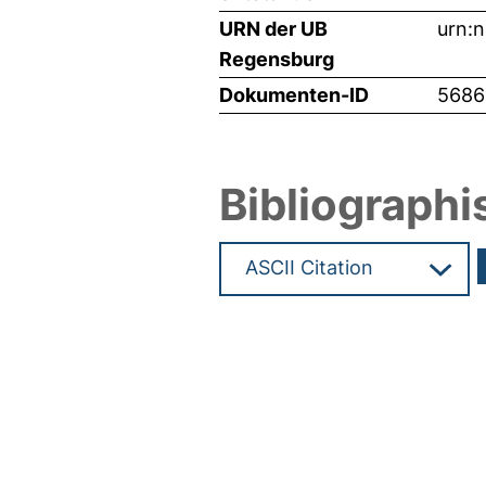
URN der UB
urn:
Regensburg
Dokumenten-ID
5686
Bibliographi
Hochladedatum:29 Feb 2024 1