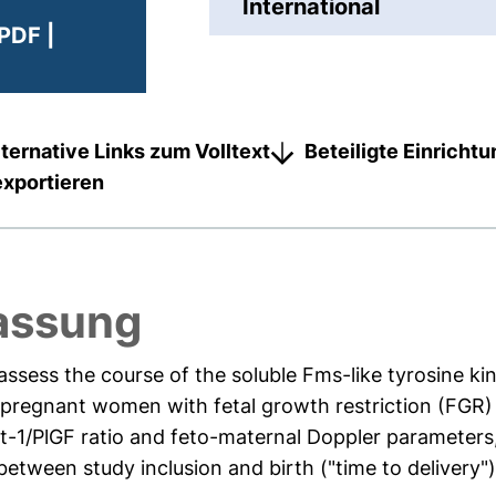
International
PDF |
lternative Links zum Volltext
Beteiligte Einricht
exportieren
assung
sess the course of the soluble Fms-like tyrosine kina
n pregnant women with fetal growth restriction (FGR) 
t-1/PlGF ratio and feto-maternal Doppler parameters,
ween study inclusion and birth ("time to delivery"). 