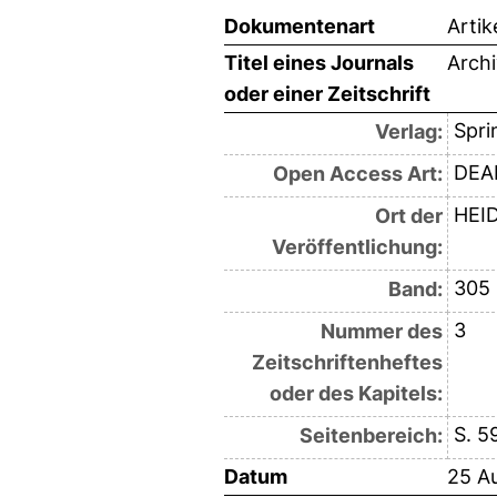
Dokumentenart
Artik
Titel eines Journals
Archi
oder einer Zeitschrift
Spri
Verlag:
DEAL
Open Access Art:
HEI
Ort der
Veröffentlichung:
305
Band:
3
Nummer des
Zeitschriftenheftes
oder des Kapitels:
S. 5
Seitenbereich:
Datum
25 A