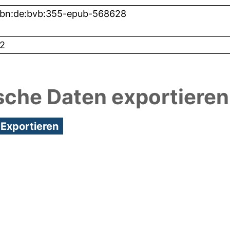
nbn:de:bvb:355-epub-568628
2
sche Daten exportieren
2:41/Metadaten zuletzt geändert: 16 Jan 2025 15:0