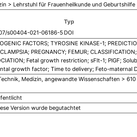
in > Lehrstuhl für Frauenheilkunde und Geburtshilfe
Typ
007/s00404-021-06186-5
DOI
OGENIC FACTORS; TYROSINE KINASE-1; PREDICTIO
CLAMPSIA; PREGNANCY; FEMUR; CLASSIFICATION
IATION; Fetal growth restriction; sFlt-1; PlGF; Solub
ntal growth factor; Time to delivery; Feto-maternal
Technik, Medizin, angewandte Wissenschaften > 610
fentlicht
iese Version wurde begutachtet