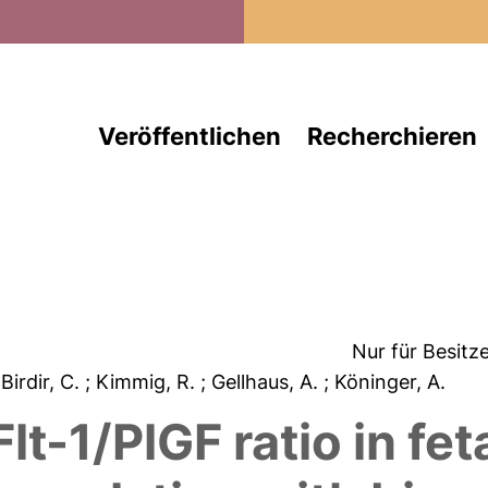
Direkt zum Inhalt
Veröffentlichen
Recherchieren
Nur für Besitz
 Birdir, C.
; Kimmig, R.
; Gellhaus, A.
; Köninger, A.
lt-1/PlGF ratio in fe