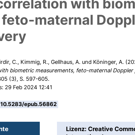
correlation with biom
feto-maternal Doppl
ivery
irdir, C.
,
Kimmig, R.
,
Gellhaus, A.
und
Köninger, A.
(20
 with biometric measurements, feto-maternal Doppler 
05 (3), S. 597-605.
s: 29 Feb 2024 12:41
10.5283/epub.56862
hte
Lizenz: Creative Com