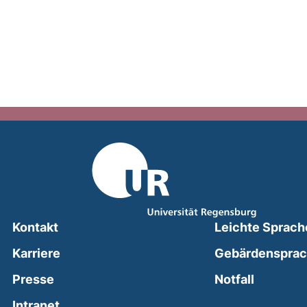
Kontakt
Leichte Sprach
Karriere
Gebärdenspra
(external
Presse
Notfall
(external link, opens in a new window)
Intranet