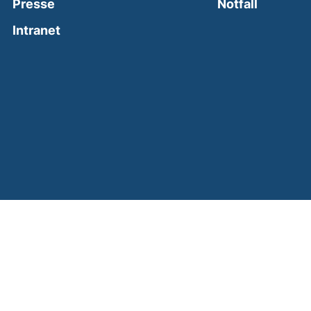
(external
Presse
Notfall
(external link, opens in a new window)
Intranet