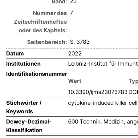
23
Band:
7
Nummer des
Zeitschriftenheftes
oder des Kapitels:
S. 3783
Seitenbereich:
Datum
2022
Institutionen
Leibniz-Institut für Immunt
Identifikationsnummer
Wert
Ty
10.3390/ijms23073783
DO
Stichwörter /
cytokine-induced killer cel
Keywords
Dewey-Dezimal-
600 Technik, Medizin, an
Klassifikation